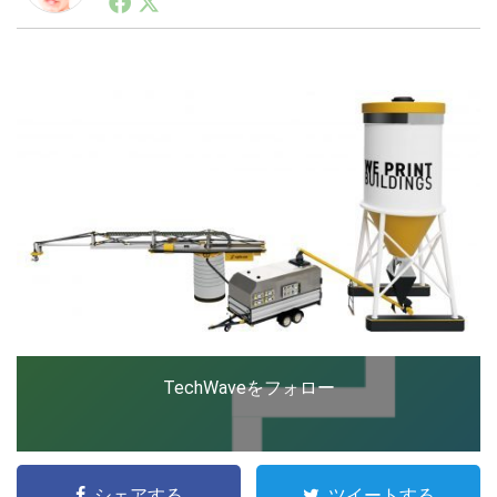
ートアップ業界のハードウェアからソフトウェアの事業
創出に関わる。シリコンバレーやEU等でのスタートア
ップを経験。日本ではネットエイジ等に所属、大手企業
LINE
暗号資産
の新規事業創出に協力。ブログやSNS、LINEなどの誕
生から普及成長までを最前線で見てきた生き字引として
注目される。通信キャリアのニュースポータルの創業デ
スクとして数億PV事業に。世界最大IT系メディア（ス
投資家登録
Drone
ペイン）の元日本編集長、World Innovation Lab(WiL)
などを経て、現在、スタートアップ支援側の取り組みに
注力中。
特集
VR/AR
Block Data Bank
TechWaveをフォロー
シェアする
ツイートする