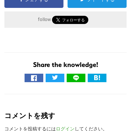
follow
Share the knowledge!
こ
の
サ
R
イ
ト
e
コメントを残す
を
a
検
d
コメントを投稿するには
ログイン
してください。