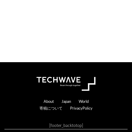
n
r
s
a
c
t
i
o
n
s
Footer
About
Japan
World
寄稿について
PrivacyPolicy
[footer_backtotop]