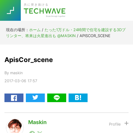
Skip
Skip
Skip
Skip
共に突き抜ける
to
to
to
to
primary
main
primary
footer
navigation
content
sidebar
現在の場所：
ホーム
/
たった1万ドル・24時間で住宅を建設する3Dプ
Trend
リンター、将来は火星進出も @MASKIN
/
APISCOR_SCENE
今話題の注目キーワード
Keywords
ApisCor_scene
5G
Asana
テレワーク
TOPICS
By
maskin
ニューノーマル
2017-03-06
17:57
[Startup]
RE:LIFE
[Voice Edition]
Re:Work
Daily
Weekly
Monthly
Maskin
1990年代初頭から記者としてまた起業家としてITスタ
[YouTube]
AI