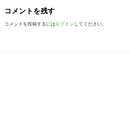
e
検
コメントを残す
a
索
す
d
コメントを投稿するには
ログイン
してください。
る
e
r
I
R
n
e
t
a
e
d
r
e
a
r
c
I