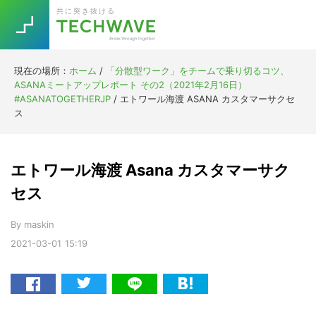
Skip
Skip
Skip
Skip
共に突き抜ける
to
to
to
to
primary
main
primary
footer
navigation
content
sidebar
現在の場所：
ホーム
/
「分散型ワーク」をチームで乗り切るコツ、
Trend
ASANAミートアップレポート その2（2021年2月16日）
今話題の注目キーワード
#ASANATOGETHERJP
/
エトワール海渡 ASANA カスタマーサクセ
Keywords
ス
5G
Asana
テレワーク
エトワール海渡 Asana カスタマーサク
TOPICS
ニューノーマル
セス
[Startup]
RE:LIFE
By
maskin
2021-03-01
15:19
[Voice Edition]
Re:Work
Daily
Weekly
Monthly
[YouTube]
AI