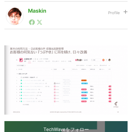
Maskin
LINE
暗号資産
1990年代初頭から記者としてまた起業家としてITスタ
ートアップ業界のハードウェアからソフトウェアの事業
創出に関わる。シリコンバレーやEU等でのスタートア
ップを経験。日本ではネットエイジ等に所属、大手企業
投資家登録
Drone
の新規事業創出に協力。ブログやSNS、LINEなどの誕
生から普及成長までを最前線で見てきた生き字引として
注目される。通信キャリアのニュースポータルの創業デ
スクとして数億PV事業に。世界最大IT系メディア（ス
特集
VR/AR
ペイン）の元日本編集長、World Innovation Lab(WiL)
などを経て、現在、スタートアップ支援側の取り組みに
注力中。
Block Data Bank
TechWaveをフォロー