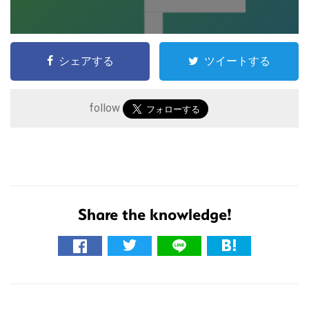
シェアする
ツイートする
follow
こ
Share the knowledge!
の
サ
イ
ト
R
を