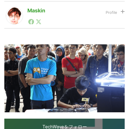
Maskin
LINE
暗号資産
1990年代初頭から記者としてまた起業家としてITスタ
ートアップ業界のハードウェアからソフトウェアの事業
創出に関わる。シリコンバレーやEU等でのスタートア
ップを経験。日本ではネットエイジ等に所属、大手企業
投資家登録
Drone
の新規事業創出に協力。ブログやSNS、LINEなどの誕
生から普及成長までを最前線で見てきた生き字引として
注目される。通信キャリアのニュースポータルの創業デ
スクとして数億PV事業に。世界最大IT系メディア（ス
特集
VR/AR
ペイン）の元日本編集長、World Innovation Lab(WiL)
などを経て、現在、スタートアップ支援側の取り組みに
注力中。
Block Data Bank
TechWaveをフォロー