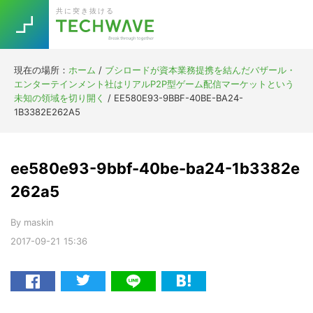
Skip
Skip
Skip
Skip
共に突き抜ける
to
to
to
to
primary
main
primary
footer
navigation
content
sidebar
現在の場所：
ホーム
/
ブシロードが資本業務提携を結んだバザール・
Trend
エンターテインメント社はリアルP2P型ゲーム配信マーケットという
今話題の注目キーワード
未知の領域を切り開く
/
EE580E93-9BBF-40BE-BA24-
Keywords
1B3382E262A5
5G
Asana
テレワーク
ee580e93-9bbf-40be-ba24-1b3382e
TOPICS
ニューノーマル
262a5
[Startup]
RE:LIFE
By
maskin
2017-09-21
15:36
[Voice Edition]
Re:Work
Daily
Weekly
Monthly
[YouTube]
AI