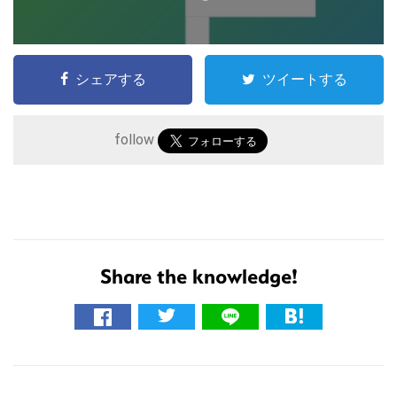
シェアする
ツイートする
follow
こ
Share the knowledge!
の
サ
イ
ト
R
を