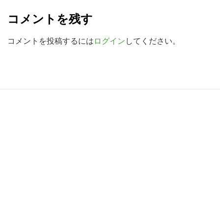
e
検
コメントを残す
a
索
す
d
コメントを投稿するには
ログイン
してください。
る
e
r
I
R
n
e
t
a
e
d
r
e
a
r
c
I