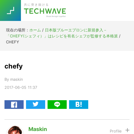
Skip
Skip
Skip
Skip
共に突き抜ける
to
to
to
to
primary
main
primary
footer
navigation
content
sidebar
現在の場所：
ホーム
/
日本版ブルーエプロンに新規参入－
Trend
「CHEFY(シェフィ）」はレシピを有名シェフが監修する本格派
/
今話題の注目キーワード
CHEFY
Keywords
chefy
5G
Asana
テレワーク
TOPICS
By
maskin
ニューノーマル
2017-06-05
11:37
[Startup]
RE:LIFE
[Voice Edition]
Re:Work
Daily
Weekly
Monthly
Maskin
[YouTube]
AI