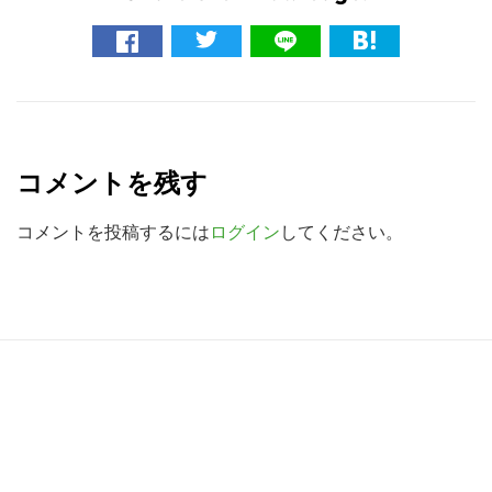
イ
ト
を
検
R
索
e
す
コメントを残す
る
a
d
コメントを投稿するには
ログイン
してください。
e
r
I
R
n
e
t
a
e
d