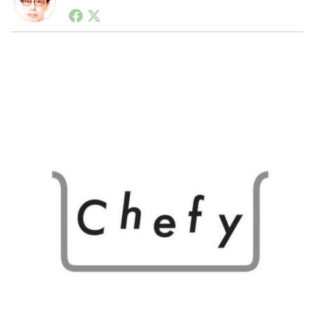
1990年代初頭から記者としてまた起業家としてITスタ
ートアップ業界のハードウェアからソフトウェアの事業
創出に関わる。シリコンバレーやEU等でのスタートア
LINE
暗号資産
ップを経験。日本ではネットエイジ等に所属、大手企業
の新規事業創出に協力。ブログやSNS、LINEなどの誕
生から普及成長までを最前線で見てきた生き字引として
注目される。通信キャリアのニュースポータルの創業デ
投資家登録
Drone
スクとして数億PV事業に。世界最大IT系メディア（ス
ペイン）の元日本編集長、World Innovation Lab(WiL)
などを経て、現在、スタートアップ支援側の取り組みに
特集
VR/AR
注力中。
Block Data Bank