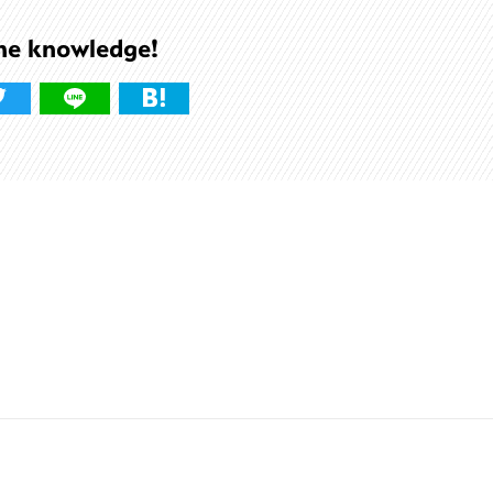
he knowledge!