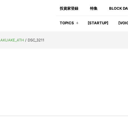
投資家登録
特集
BLOCK D
TOPICS
[STARTUP]
[VOI
KUAKE_4TH
/
DSC_3211