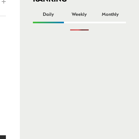
ー
Daily
Weekly
Monthly