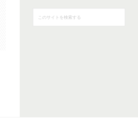
こ
の
サ
イ
ト
を
検
索
す
る