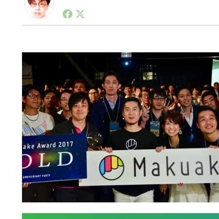
1990年代初頭から記者としてまた起業家としてITス
る。シリコンバレーやEU等でのスタートアップを経験
力。ブログやSNS、LINEなどの誕生から普及成長ま
ュースポータルの創業デスクとして数億PV事業に。世界最大I
on Lab(WiL)などを経て、現在、スタートアップ支