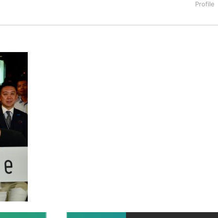
タートアップ業界のハードウェアからソフトウェアの事業創出に関わ
。日本ではネットエイジ等に所属、大手企業の新規事業創出に協
でを最前線で見てきた生き字引として注目される。通信キャリアのニ
T系メディア（スペイン）の元日本編集長、World Innovati
援側の取り組みに注力中。