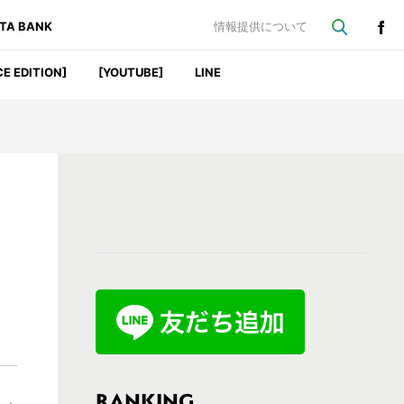
ATA BANK
情報提供について
CE EDITION]
[YOUTUBE]
LINE
最
初
の
サ
イ
ド
バ
RANKING