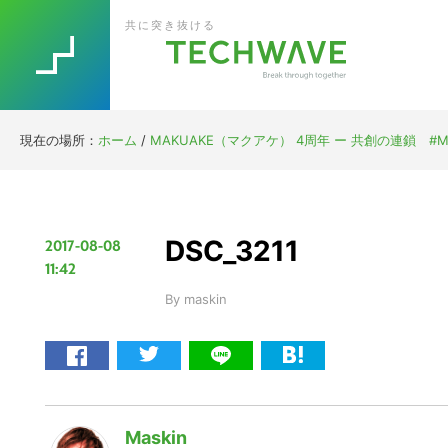
Skip
Skip
Skip
Skip
共に突き抜ける
to
to
to
to
primary
main
primary
footer
navigation
content
sidebar
現在の場所：
ホーム
/
MAKUAKE（マクアケ） 4周年 ー 共創の連鎖 #MA
DSC_3211
2017-08-08
11:42
By
maskin
Maskin