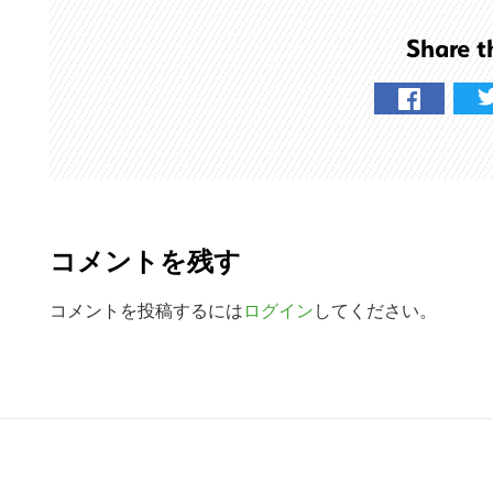
を
Share t
検
索
す
る
R
e
コメントを残す
a
d
コメントを投稿するには
ログイン
してください。
e
r
R
I
e
n