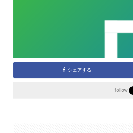
シェアする
follow
こ
の
サ
イ
ト