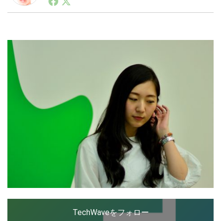
ートアップ業界のハードウェアからソフトウェアの事業
創出に関わる。シリコンバレーやEU等でのスタートア
ップを経験。日本ではネットエイジ等に所属、大手企業
LINE
暗号資産
の新規事業創出に協力。ブログやSNS、LINEなどの誕
生から普及成長までを最前線で見てきた生き字引として
注目される。通信キャリアのニュースポータルの創業デ
スクとして数億PV事業に。世界最大IT系メディア（ス
投資家登録
Drone
ペイン）の元日本編集長、World Innovation Lab(WiL)
などを経て、現在、スタートアップ支援側の取り組みに
注力中。
特集
VR/AR
Block Data Bank
TechWaveをフォロー