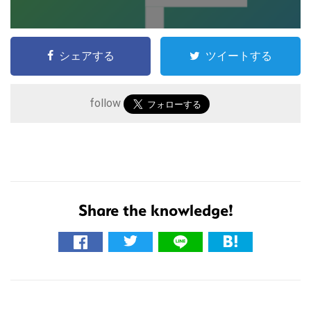
シェアする
ツイートする
follow
こ
Share the knowledge!
の
サ
イ
ト
R
を