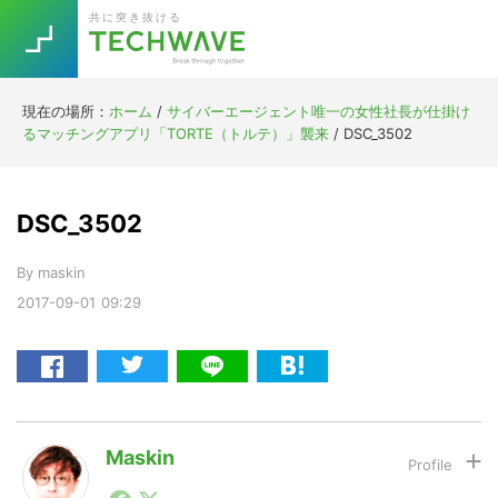
Skip
Skip
Skip
Skip
共に突き抜ける
to
to
to
to
primary
main
primary
footer
navigation
content
sidebar
現在の場所：
ホーム
/
サイバーエージェント唯一の女性社長が仕掛け
Trend
るマッチングアプリ「TORTE（トルテ）」襲来
/
DSC_3502
今話題の注目キーワード
Keywords
DSC_3502
5G
Asana
テレワーク
TOPICS
By
maskin
ニューノーマル
2017-09-01
09:29
[Startup]
RE:LIFE
[Voice Edition]
Re:Work
Daily
Weekly
Monthly
Maskin
1990年代初頭から記者としてまた起業家としてITスタ
[YouTube]
AI