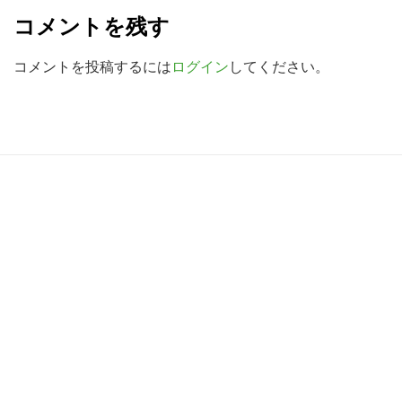
e
検
コメントを残す
a
索
す
d
コメントを投稿するには
ログイン
してください。
る
e
r
I
R
n
e
t
a
e
d
r
e
a
r
c
I
t
n