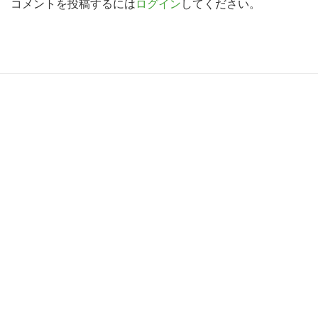
d
コメントを投稿するには
ログイン
してください。
索
す
e
る
r
I
R
n
e
t
a
e
d
r
e
a
r
c
I
t
n
i
t
o
e