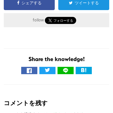
シェアする
ツイートする
follow
Share the knowledge!
こ
の
サ
R
イ
ト
e
を
コメントを残す
a
検