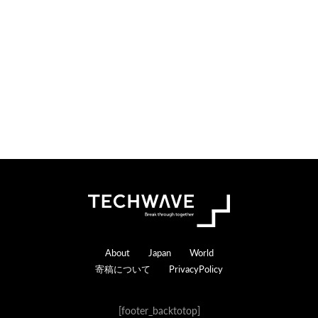
n
r
s
a
c
t
i
o
n
s
Footer
About
Japan
World
寄稿について
PrivacyPolicy
[footer_backtotop]