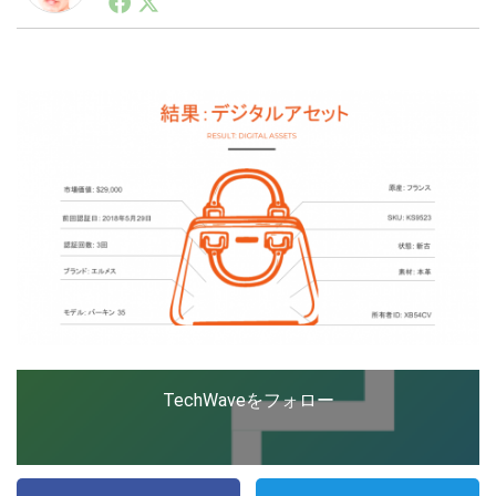
ートアップ業界のハードウェアからソフトウェアの事業
創出に関わる。シリコンバレーやEU等でのスタートア
ップを経験。日本ではネットエイジ等に所属、大手企業
LINE
暗号資産
の新規事業創出に協力。ブログやSNS、LINEなどの誕
生から普及成長までを最前線で見てきた生き字引として
注目される。通信キャリアのニュースポータルの創業デ
スクとして数億PV事業に。世界最大IT系メディア（ス
投資家登録
Drone
ペイン）の元日本編集長、World Innovation Lab(WiL)
などを経て、現在、スタートアップ支援側の取り組みに
注力中。
特集
VR/AR
Block Data Bank
TechWaveをフォロー