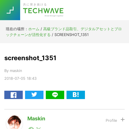
Skip
Skip
Skip
Skip
共に突き抜ける
to
to
to
to
primary
main
primary
footer
navigation
content
sidebar
現在の場所：
ホーム
/
高級ブランド品取引、デジタルアセットとブロ
Trend
ックチェーンが活性化する
/
SCREENSHOT_1351
今話題の注目キーワード
Keywords
screenshot_1351
5G
Asana
テレワーク
TOPICS
By
maskin
ニューノーマル
2018-07-05
18:43
[Startup]
RE:LIFE
[Voice Edition]
Re:Work
Daily
Weekly
Monthly
Maskin
1990年代初頭から記者としてまた起業家としてITスタ
[YouTube]
AI