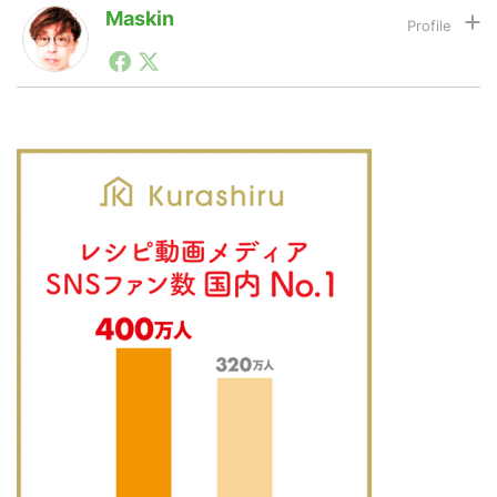
Maskin
1990年代初頭から記者としてまた起業家としてITスタ
LINE
暗号資産
ートアップ業界のハードウェアからソフトウェアの事業
創出に関わる。シリコンバレーやEU等でのスタートア
ップを経験。日本ではネットエイジ等に所属、大手企業
の新規事業創出に協力。ブログやSNS、LINEなどの誕
投資家登録
Drone
生から普及成長までを最前線で見てきた生き字引として
注目される。通信キャリアのニュースポータルの創業デ
スクとして数億PV事業に。世界最大IT系メディア（ス
ペイン）の元日本編集長、World Innovation Lab(WiL)
特集
VR/AR
などを経て、現在、スタートアップ支援側の取り組みに
注力中。
Block Data Bank