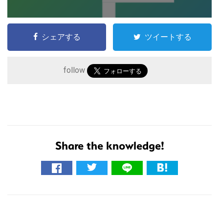
こ
シェアする
ツイートする
の
サ
follow
イ
ト
を
検
索
Share the knowledge!
す
る
R