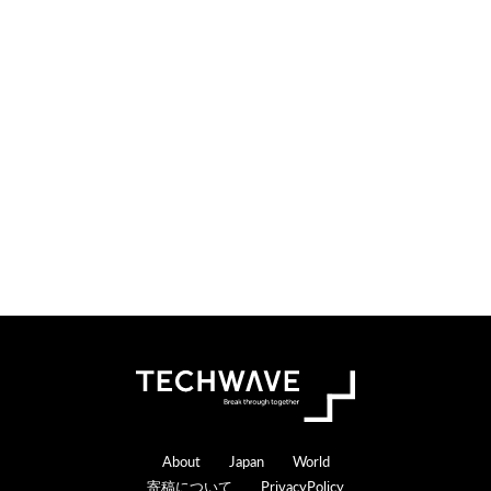
i
t
o
e
n
r
s
a
c
t
i
o
n
s
Footer
About
Japan
World
寄稿について
PrivacyPolicy