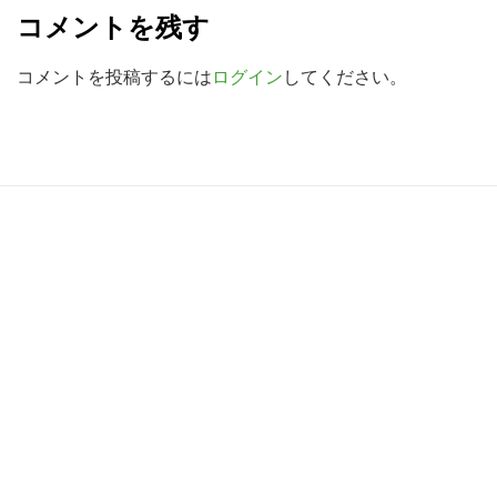
e
コメントを残す
a
d
コメントを投稿するには
ログイン
してください。
e
r
I
R
n
e
t
a
e
d
r
e
a
r
c
I
t
n