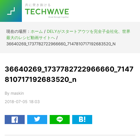
Skip
Skip
Skip
Skip
共に突き抜ける
to
to
to
to
primary
main
primary
footer
navigation
content
sidebar
現在の場所：
ホーム
/
DELYがスタートアウツを完全子会社化、世界
Trend
最大のレシピ動画サイトへ
/
今話題の注目キーワード
36640269_1737782722966660_7147810717192683520_N
Keywords
36640269_1737782722966660_7147
5G
Asana
テレワーク
TOPICS
810717192683520_n
ニューノーマル
By
maskin
[Startup]
RE:LIFE
2018-07-05
18:03
[Voice Edition]
Re:Work
Daily
Weekly
Monthly
[YouTube]
AI