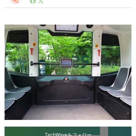
ートアップ業界のハードウェアからソフトウェアの事業
創出に関わる。シリコンバレーやEU等でのスタートア
ップを経験。日本ではネットエイジ等に所属、大手企業
LINE
暗号資産
の新規事業創出に協力。ブログやSNS、LINEなどの誕
生から普及成長までを最前線で見てきた生き字引として
注目される。通信キャリアのニュースポータルの創業デ
スクとして数億PV事業に。世界最大IT系メディア（ス
投資家登録
Drone
ペイン）の元日本編集長、World Innovation Lab(WiL)
などを経て、現在、スタートアップ支援側の取り組みに
注力中。
特集
VR/AR
Block Data Bank
TechWaveをフォロー