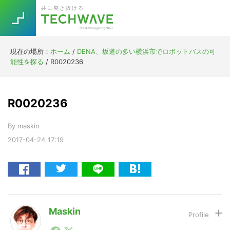
Skip
Skip
Skip
Skip
共に突き抜ける
to
to
to
to
primary
main
primary
footer
navigation
content
sidebar
現在の場所：
ホーム
/
DENA、坂道の多い横浜市でロボットバスの可
Trend
能性を探る
/
R0020236
今話題の注目キーワード
Keywords
R0020236
5G
Asana
テレワーク
TOPICS
By
maskin
ニューノーマル
2017-04-24
17:19
[Startup]
RE:LIFE
[Voice Edition]
Re:Work
Daily
Weekly
Monthly
Maskin
1990年代初頭から記者としてまた起業家としてITスタ
[YouTube]
AI