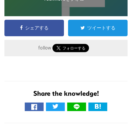
シェアする
ツイートする
follow
こ
Share the knowledge!
の
サ
イ
ト
R
を