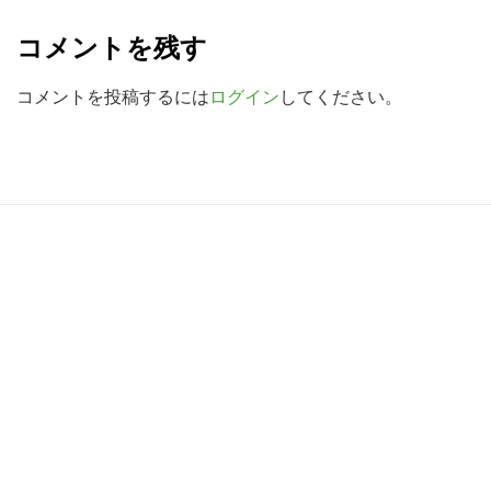
e
検
コメントを残す
索
a
す
d
コメントを投稿するには
ログイン
してください。
る
e
r
I
R
n
e
t
a
e
d
r
e
a
r
c
I