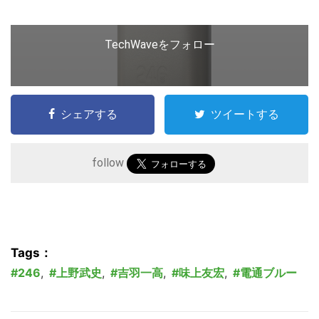
TechWaveをフォロー
シェアする
ツイートする
follow
Tags：
246
,
上野武史
,
吉羽一高
,
味上友宏
,
電通ブルー