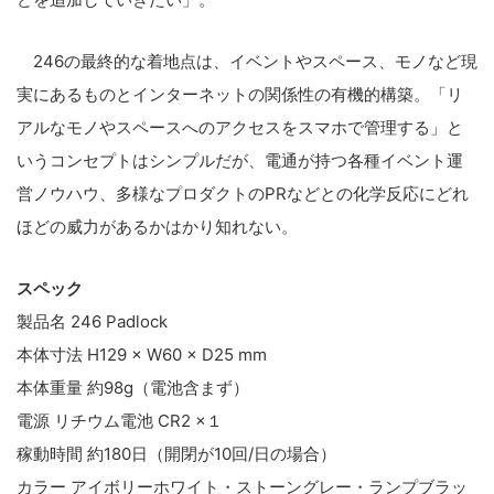
246の最終的な着地点は、イベントやスペース、モノなど現
実にあるものとインターネットの関係性の有機的構築。「リ
アルなモノやスペースへのアクセスをスマホで管理する」と
こ
いうコンセプトはシンプルだが、電通が持つ各種イベント運
の
営ノウハウ、多様なプロダクトのPRなどとの化学反応にどれ
サ
ほどの威力があるかはかり知れない。
イ
ト
スペック
を
製品名 246 Padlock
検
本体寸法 H129 × W60 × D25 mm
索
本体重量 約98g（電池含まず）
す
電源 リチウム電池 CR2 ×１
る
稼動時間 約180日（開閉が10回/日の場合）
カラー アイボリーホワイト・ストーングレー・ランプブラッ