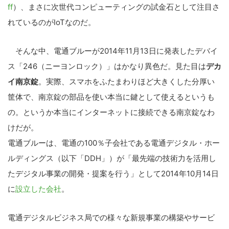
ff
）、まさに次世代コンピューティングの試金石として注目さ
れているのがIoTなのだ。
そんな中、電通ブルーが2014年11月13日に発表したデバイ
ス「246（ニーヨンロック）」はかなり異色だ。見た目は
デカ
イ南京錠
。実際、スマホをふたまわりほど大きくした分厚い
筐体で、南京錠の部品を使い本当に鍵として使えるというも
の。というか本当にインターネットに接続できる南京錠なわ
けだが。
電通ブルーは、電通の100％子会社である電通デジタル・ホー
ルディングス（以下「DDH」）が「最先端の技術力を活用し
たデジタル事業の開発・提案を行う」として2014年10月14日
に
設立した会社
。
電通デジタルビジネス局での様々な新規事業の構築やサービ