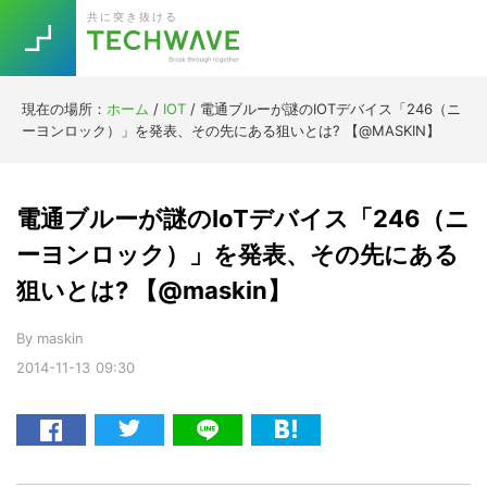
Skip
Skip
Skip
Skip
共に突き抜ける
to
to
to
to
primary
main
primary
footer
navigation
content
sidebar
現在の場所：
ホーム
/
IOT
/
電通ブルーが謎のIOTデバイス「246（ニ
Trend
ーヨンロック）」を発表、その先にある狙いとは? 【@MASKIN】
今話題の注目キーワード
Keywords
電通ブルーが謎のIoTデバイス「246（ニ
5G
Asana
テレワーク
ーヨンロック）」を発表、その先にある
TOPICS
狙いとは? 【@maskin】
ニューノーマル
[Startup]
RE:LIFE
By
maskin
2014-11-13
09:30
[Voice Edition]
Re:Work
Daily
Weekly
Monthly
[YouTube]
AI