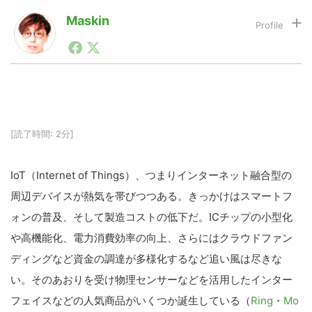
Maskin
1990年代初頭から記者としてまた起業家としてITスタ
LINE
暗号資産
ートアップ業界のハードウェアからソフトウェアの事業
創出に関わる。シリコンバレーやEU等でのスタートア
ップを経験。日本ではネットエイジ等に所属、大手企業
投資家登録
Drone
の新規事業創出に協力。ブログやSNS、LINEなどの誕
生から普及成長までを最前線で見てきた生き字引として
注目される。通信キャリアのニュースポータルの創業デ
[読了時間: 2分]
スクとして数億PV事業に。世界最大IT系メディア（ス
特集
VR/AR
ペイン）の元日本編集長、World Innovation Lab(WiL)
などを経て、現在、スタートアップ支援側の取り組みに
IoT（Internet of Things）、つまりインターネット融合型の
注力中。
Block Data Bank
周辺デバイスが熱気を帯びつつある。きっかけはスマートフ
ォンの普及、そして製造コストの低下だ。ICチップの小型化
や高機能化、電力消費効率の向上、さらにはクラウドファン
ディングなど資金の調達が多様化するなど追い風は尽きな
い。そのあおりを受け物理センサーなどを活用したインター
フェイスなどの人気商品がいくつか誕生している（
Ring
・
Mo