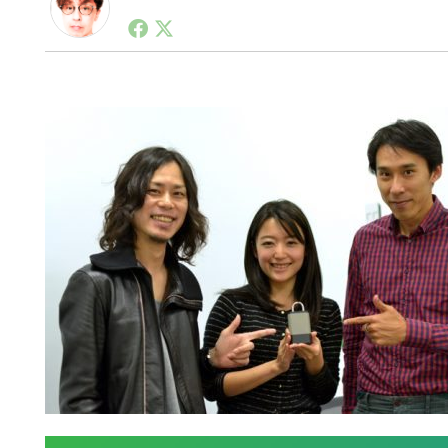
1990年代初頭から記者としてまた起業家としてITス
る。シリコンバレーやEU等でのスタートアップを経験
力。ブログやSNS、LINEなどの誕生から普及成長ま
ュースポータルの創業デスクとして数億PV事業に。世界最大I
on Lab(WiL)などを経て、現在、スタートアップ支