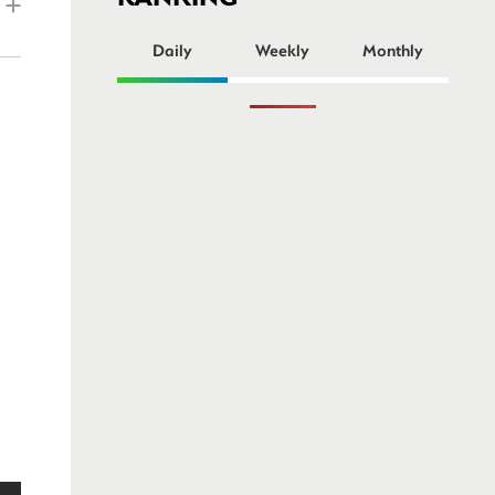
ー
Daily
Weekly
Monthly