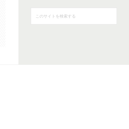
こ
の
サ
イ
ト
を
検
索
す
る