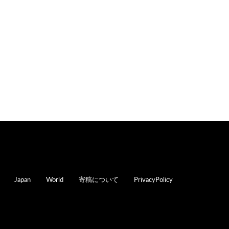
oter
Japan
World
寄稿について
PrivacyPolicy