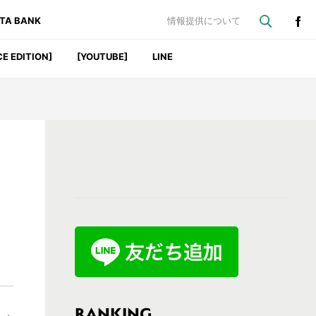
ATA BANK
情報提供について
CE EDITION]
[YOUTUBE]
LINE
最
初
の
サ
イ
ド
バ
RANKING