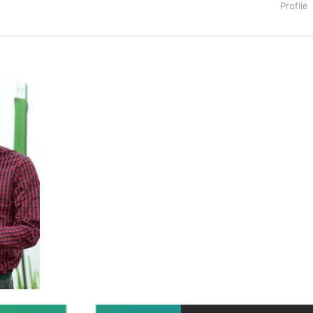
タートアップ業界のハードウェアからソフトウェアの事業創出に関わ
。日本ではネットエイジ等に所属、大手企業の新規事業創出に協
でを最前線で見てきた生き字引として注目される。通信キャリアのニ
T系メディア（スペイン）の元日本編集長、World Innovati
援側の取り組みに注力中。