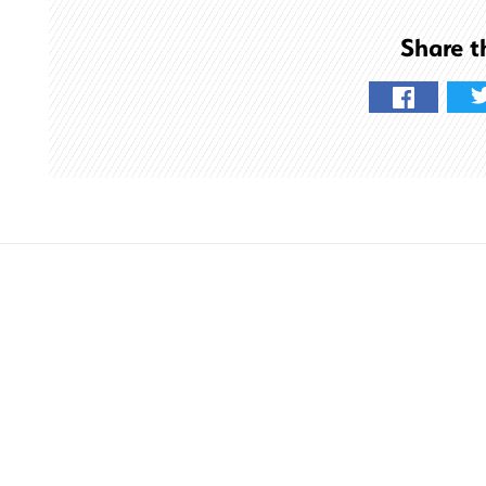
索
す
Share t
る