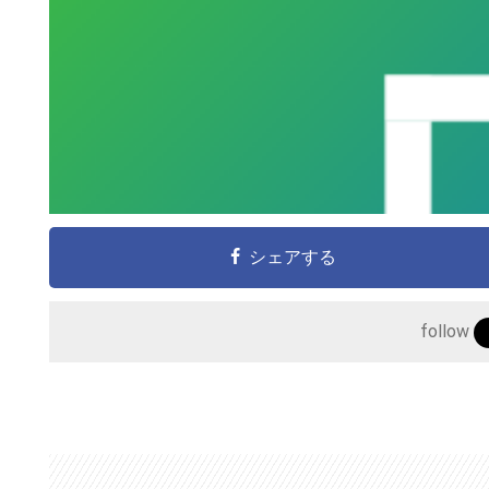
シェアする
こ
の
follow
サ
イ
ト
を
検