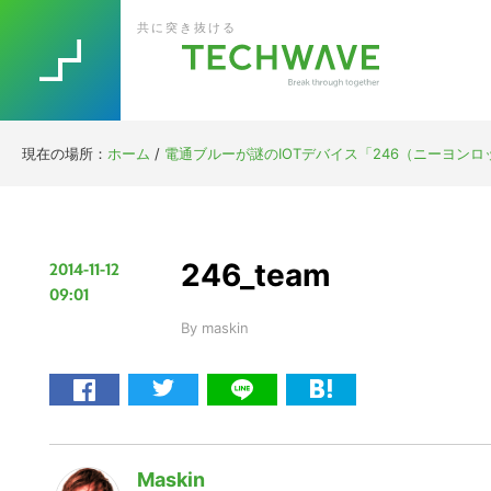
Skip
Skip
Skip
Skip
共に突き抜ける
to
to
to
to
primary
main
primary
footer
navigation
content
sidebar
現在の場所：
ホーム
/
電通ブルーが謎のIOTデバイス「246（ニーヨンロ
246_team
2014-11-12
09:01
By
maskin
Maskin