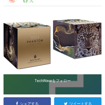
ートアップ業界のハードウェアからソフトウェアの事業
創出に関わる。シリコンバレーやEU等でのスタートア
ップを経験。日本ではネットエイジ等に所属、大手企業
LINE
暗号資産
の新規事業創出に協力。ブログやSNS、LINEなどの誕
生から普及成長までを最前線で見てきた生き字引として
注目される。通信キャリアのニュースポータルの創業デ
スクとして数億PV事業に。世界最大IT系メディア（ス
投資家登録
Drone
ペイン）の元日本編集長、World Innovation Lab(WiL)
などを経て、現在、スタートアップ支援側の取り組みに
注力中。
特集
VR/AR
Block Data Bank
TechWaveをフォロー
シェアする
ツイートする