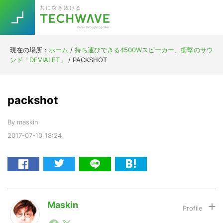
Skip
Skip
Skip
Skip
共に突き抜ける
to
to
to
to
primary
main
primary
footer
navigation
content
sidebar
現在の場所：
ホーム
/
持ち運びできる4500Wスピーカー、衝撃のサウ
Trend
ンド「DEVIALET」
/
PACKSHOT
今話題の注目キーワード
Keywords
packshot
5G
Asana
テレワーク
TOPICS
By
maskin
ニューノーマル
2017-07-10
18:24
[Startup]
RE:LIFE
[Voice Edition]
Re:Work
Daily
Weekly
Monthly
Maskin
1990年代初頭から記者としてまた起業家としてITスタ
[YouTube]
AI