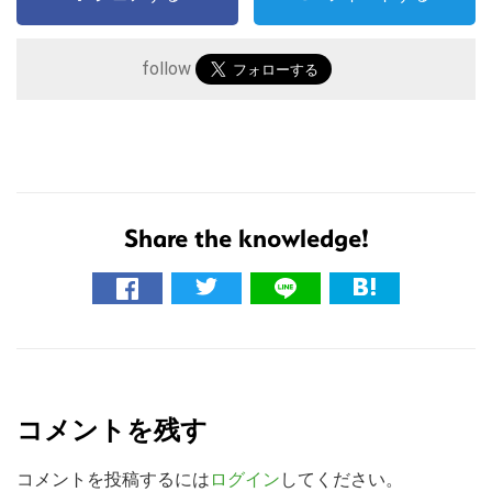
follow
Share the knowledge!
こ
の
サ
R
イ
e
ト
コメントを残す
を
a
検
d
コメントを投稿するには
ログイン
してください。