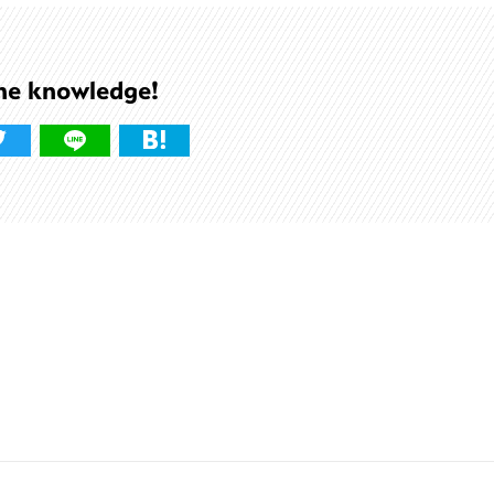
he knowledge!