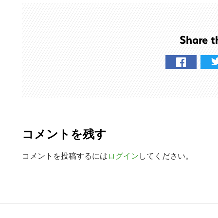
ト
を
検
Share t
索
す
る
R
e
コメントを残す
a
d
コメントを投稿するには
ログイン
してください。
e
r
R
I