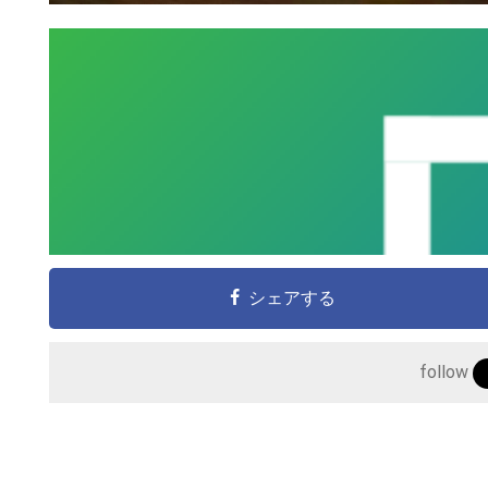
シェアする
follow
こ
の
サ
イ