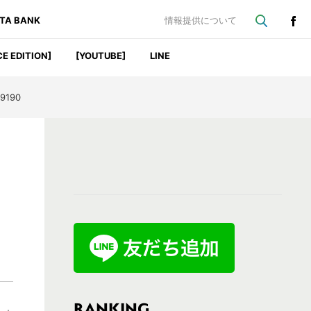
ATA BANK
情報提供について
CE EDITION]
[YOUTUBE]
LINE
9190
最
初
の
サ
イ
ド
バ
RANKING