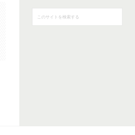
こ
の
サ
イ
ト
を
検
索
す
る