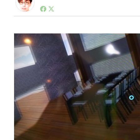
1990年代初頭から記者としてまた起業家としてITス
る。シリコンバレーやEU等でのスタートアップを経験
力。ブログやSNS、LINEなどの誕生から普及成長ま
ュースポータルの創業デスクとして数億PV事業に。世界最大I
on Lab(WiL)などを経て、現在、スタートアップ支