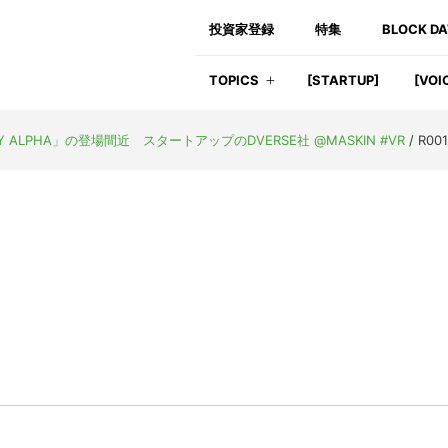
投資家登録
特集
BLOCK D
TOPICS
[STARTUP]
[VOI
ALPHA」の登場間近 スタートアップのDVERSE社 @MASKIN #VR
/
R001