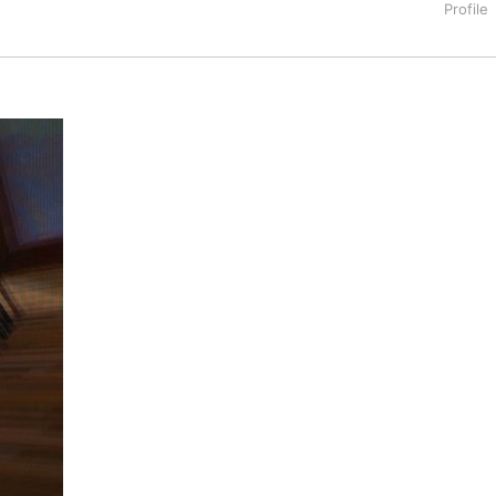
タートアップ業界のハードウェアからソフトウェアの事業創出に関わ
。日本ではネットエイジ等に所属、大手企業の新規事業創出に協
でを最前線で見てきた生き字引として注目される。通信キャリアのニ
T系メディア（スペイン）の元日本編集長、World Innovati
援側の取り組みに注力中。