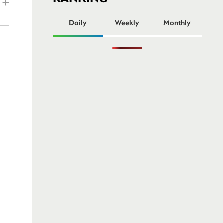
ー
Daily
Weekly
Monthly