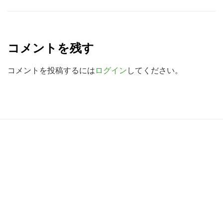
を
R
検
e
索
コメントを残す
a
す
る
d
コメントを投稿するには
ログイン
してください。
e
r
I
R
n
e
t
a
e
d
r
e
a
r