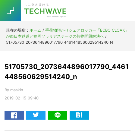
Skip
Skip
Skip
Skip
共に突き抜ける
to
to
to
to
primary
main
primary
footer
navigation
content
sidebar
現在の場所：
ホーム
/
手荷物預かりシェアロッカー「ECBO CLOAK」
Trend
が西日本鉄道と福岡ソラリアステージの荷物問題解決へ
/
今話題の注目キーワード
51705730_2073644896017790_4461448560629514240_N
Keywords
51705730_2073644896017790_4461
5G
Asana
テレワーク
TOPICS
448560629514240_n
ニューノーマル
By
maskin
[Startup]
RE:LIFE
2019-02-15
09:40
[Voice Edition]
Re:Work
Daily
Weekly
Monthly
[YouTube]
AI