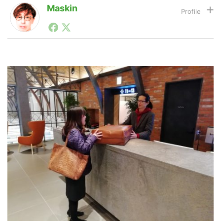
Maskin
1990年代初頭から記者としてまた起業家としてITスタ
LINE
暗号資産
ートアップ業界のハードウェアからソフトウェアの事業
創出に関わる。シリコンバレーやEU等でのスタートア
ップを経験。日本ではネットエイジ等に所属、大手企業
の新規事業創出に協力。ブログやSNS、LINEなどの誕
投資家登録
Drone
生から普及成長までを最前線で見てきた生き字引として
注目される。通信キャリアのニュースポータルの創業デ
スクとして数億PV事業に。世界最大IT系メディア（ス
ペイン）の元日本編集長、World Innovation Lab(WiL)
特集
VR/AR
などを経て、現在、スタートアップ支援側の取り組みに
注力中。
Block Data Bank