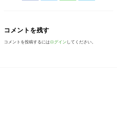
ト
を
R
検
索
e
コメントを残す
す
a
る
d
コメントを投稿するには
ログイン
してください。
e
r
I
R
n
e
t
a
e
d
r
e