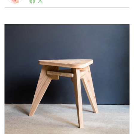
ートアップ業界のハードウェアからソフトウェアの事業
創出に関わる。シリコンバレーやEU等でのスタートア
ップを経験。日本ではネットエイジ等に所属、大手企業
LINE
暗号資産
の新規事業創出に協力。ブログやSNS、LINEなどの誕
生から普及成長までを最前線で見てきた生き字引として
注目される。通信キャリアのニュースポータルの創業デ
スクとして数億PV事業に。世界最大IT系メディア（ス
投資家登録
Drone
ペイン）の元日本編集長、World Innovation Lab(WiL)
などを経て、現在、スタートアップ支援側の取り組みに
注力中。
特集
VR/AR
Block Data Bank