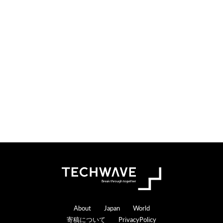
i
t
o
e
n
r
s
a
c
t
i
o
n
s
Footer
About
Japan
World
寄稿について
PrivacyPolicy