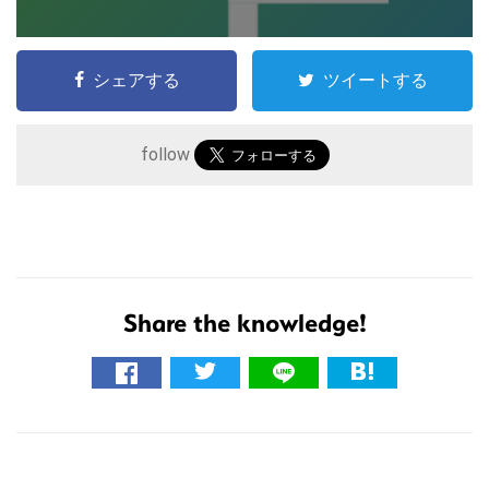
シェアする
ツイートする
follow
Share the knowledge!
こ
の
サ
イ
ト
R
を