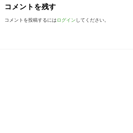
e
検
コメントを残す
a
索
d
コメントを投稿するには
ログイン
してください。
す
る
e
r
I
R
n
e
t
a
e
d
r
e
a
r
c
I
t
n