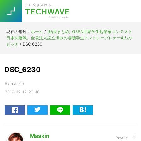
Skip
Skip
Skip
Skip
共に突き抜ける
to
to
to
to
primary
main
primary
footer
navigation
content
sidebar
現在の場所：
ホーム
/
[結果まとめ] GSEA世界学生起業家コンテスト
Trend
日本決勝戦、全員法人設立済みの凄腕学生アントレープレナー4人の
今話題の注目キーワード
ピッチ
/
DSC_6230
Keywords
DSC_6230
5G
Asana
テレワーク
TOPICS
By
maskin
ニューノーマル
2019-12-12
20:46
[Startup]
RE:LIFE
[Voice Edition]
Re:Work
Daily
Weekly
Monthly
Maskin
[YouTube]
AI