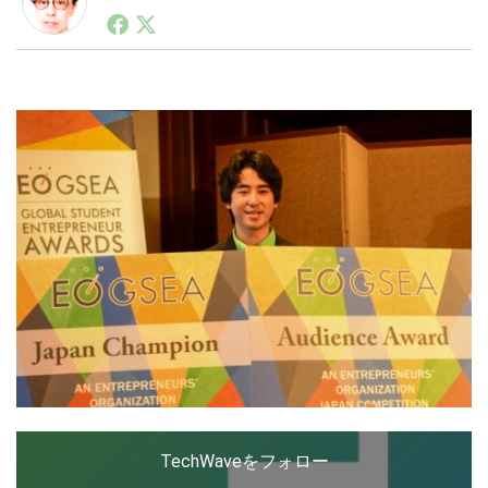
1990年代初頭から記者としてまた起業家としてITスタ
ートアップ業界のハードウェアからソフトウェアの事業
創出に関わる。シリコンバレーやEU等でのスタートア
LINE
暗号資産
ップを経験。日本ではネットエイジ等に所属、大手企業
の新規事業創出に協力。ブログやSNS、LINEなどの誕
生から普及成長までを最前線で見てきた生き字引として
注目される。通信キャリアのニュースポータルの創業デ
投資家登録
Drone
スクとして数億PV事業に。世界最大IT系メディア（ス
ペイン）の元日本編集長、World Innovation Lab(WiL)
などを経て、現在、スタートアップ支援側の取り組みに
特集
VR/AR
注力中。
Block Data Bank
TechWaveをフォロー