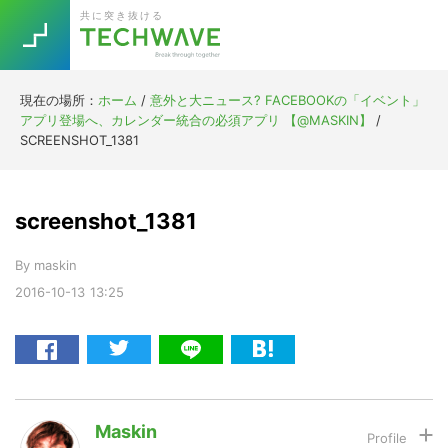
Skip
Skip
Skip
Skip
共に突き抜ける
to
to
to
to
primary
main
primary
footer
navigation
content
sidebar
現在の場所：
ホーム
/
意外と大ニュース? FACEBOOKの「イベント」
Trend
アプリ登場へ、カレンダー統合の必須アプリ 【@MASKIN】
/
今話題の注目キーワード
SCREENSHOT_1381
Keywords
screenshot_1381
5G
Asana
テレワーク
TOPICS
By
maskin
ニューノーマル
2016-10-13
13:25
[Startup]
RE:LIFE
[Voice Edition]
Re:Work
Daily
Weekly
Monthly
Maskin
[YouTube]
AI