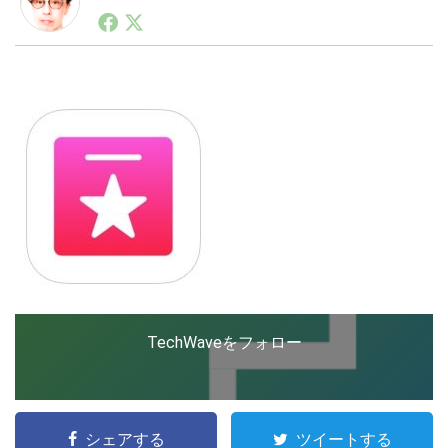
1990年代初頭から記者としてまた起業家としてITスタ
ートアップ業界のハードウェアからソフトウェアの事業
創出に関わる。シリコンバレーやEU等でのスタートア
LINE
暗号資産
ップを経験。日本ではネットエイジ等に所属、大手企業
の新規事業創出に協力。ブログやSNS、LINEなどの誕
生から普及成長までを最前線で見てきた生き字引として
注目される。通信キャリアのニュースポータルの創業デ
投資家登録
Drone
スクとして数億PV事業に。世界最大IT系メディア（ス
ペイン）の元日本編集長、World Innovation Lab(WiL)
などを経て、現在、スタートアップ支援側の取り組みに
特集
VR/AR
注力中。
Block Data Bank
TechWaveをフォロー
シェアする
ツイートする