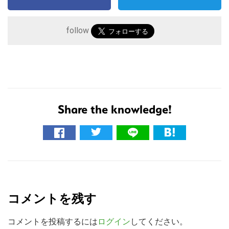
follow
Share the knowledge!
こ
の
サ
R
イ
e
ト
コメントを残す
を
a
検
d
コメントを投稿するには
ログイン
してください。
索