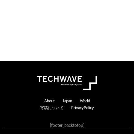
n
r
s
a
c
t
i
o
n
s
Footer
About
Japan
World
寄稿について
PrivacyPolicy
[footer_backtotop]