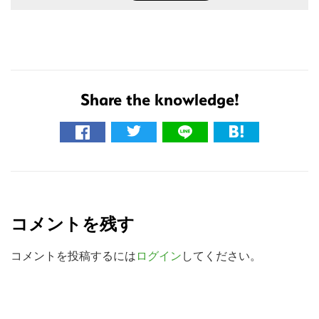
Share the knowledge!
こ
の
R
サ
e
イ
コメントを残す
a
ト
を
d
コメントを投稿するには
ログイン
してください。
検
e
索
r
す