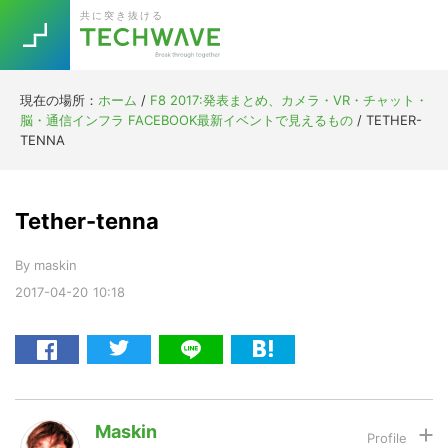
Skip
Skip
Skip
Skip
共に突き抜ける
to
to
to
to
primary
main
primary
footer
navigation
content
sidebar
現在の場所：
ホーム
/
F8 2017:発表まとめ、カメラ・VR・チャット・
Trend
脳・通信インフラ FACEBOOK最新イベントで見えるもの
/
TETHER-
今話題の注目キーワード
TENNA
Keywords
Tether-tenna
5G
Asana
テレワーク
TOPICS
By
maskin
ニューノーマル
2017-04-20
10:18
[Startup]
RE:LIFE
[Voice Edition]
Re:Work
Daily
Weekly
Monthly
Maskin
[YouTube]
AI