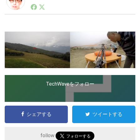
1990年代初頭から記者としてまた起業家としてITスタ
ートアップ業界のハードウェアからソフトウェアの事業
創出に関わる。シリコンバレーやEU等でのスタートア
LINE
暗号資産
ップを経験。日本ではネットエイジ等に所属、大手企業
の新規事業創出に協力。ブログやSNS、LINEなどの誕
生から普及成長までを最前線で見てきた生き字引として
注目される。通信キャリアのニュースポータルの創業デ
投資家登録
Drone
スクとして数億PV事業に。世界最大IT系メディア（ス
ペイン）の元日本編集長、World Innovation Lab(WiL)
などを経て、現在、スタートアップ支援側の取り組みに
特集
VR/AR
注力中。
TechWaveをフォロー
Block Data Bank
シェアする
ツイートする
follow