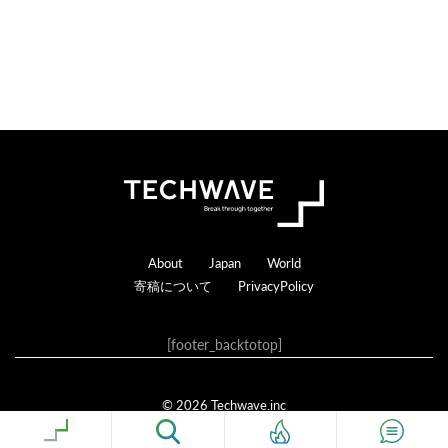
c
t
i
o
n
s
Footer
About
Japan
World
寄稿について
PrivacyPolicy
[footer_backtotop]
© 2026 Techwave.inc
Genesis Framework
·
WordPress
·
ログイン