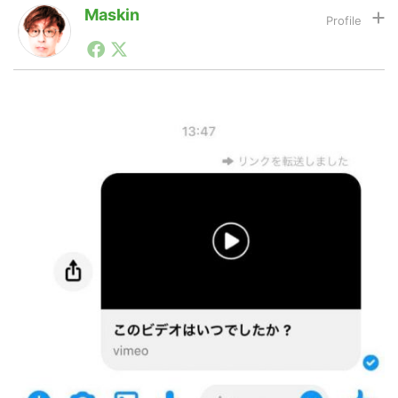
Maskin
1990年代初頭から記者としてまた起業家としてITスタ
LINE
暗号資産
ートアップ業界のハードウェアからソフトウェアの事業
創出に関わる。シリコンバレーやEU等でのスタートア
ップを経験。日本ではネットエイジ等に所属、大手企業
の新規事業創出に協力。ブログやSNS、LINEなどの誕
投資家登録
Drone
生から普及成長までを最前線で見てきた生き字引として
注目される。通信キャリアのニュースポータルの創業デ
スクとして数億PV事業に。世界最大IT系メディア（ス
ペイン）の元日本編集長、World Innovation Lab(WiL)
特集
VR/AR
などを経て、現在、スタートアップ支援側の取り組みに
注力中。
Block Data Bank