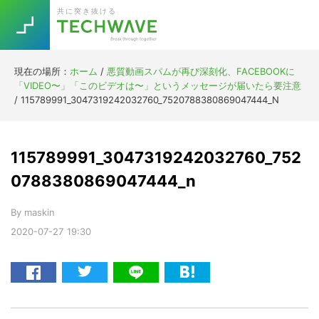
Skip
Skip
Skip
Skip
共に突き抜ける
to
to
to
to
primary
main
primary
footer
navigation
content
sidebar
現在の場所：
ホーム
/
悪質動画スパムが再び深刻化、FACEBOOKに
Trend
「VIDEO〜」「このビデオは〜」というメッセージが届いたら要注意
今話題の注目キーワード
/
115789991_3047319242032760_7520788380869047444_N
Keywords
115789991_3047319242032760_752
5G
Asana
テレワーク
TOPICS
0788380869047444_n
ニューノーマル
By
maskin
[Startup]
RE:LIFE
2020-07-27
19:30
[Voice Edition]
Re:Work
Daily
Weekly
Monthly
[YouTube]
AI