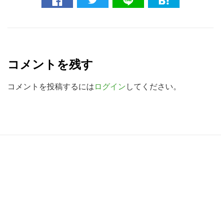
ト
を
検
R
索
e
す
コメントを残す
a
る
d
コメントを投稿するには
ログイン
してください。
e
r
I
R
n
e
t
a
e
d
r
e