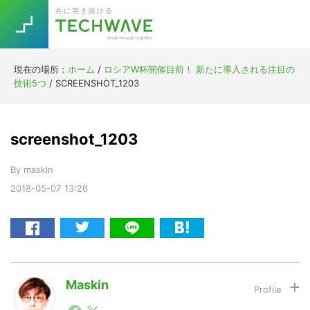
Skip
Skip
Skip
Skip
共に突き抜ける
to
to
to
to
primary
main
primary
footer
navigation
content
sidebar
現在の場所：
ホーム
/
ロシアW杯開催目前！ 新たに導入される注目の
Trend
技術5つ
/
SCREENSHOT_1203
今話題の注目キーワード
Keywords
screenshot_1203
5G
Asana
テレワーク
TOPICS
By
maskin
ニューノーマル
2018-05-07
13:26
[Startup]
RE:LIFE
[Voice Edition]
Re:Work
Daily
Weekly
Monthly
Maskin
1990年代初頭から記者としてまた起業家としてITスタ
[YouTube]
AI