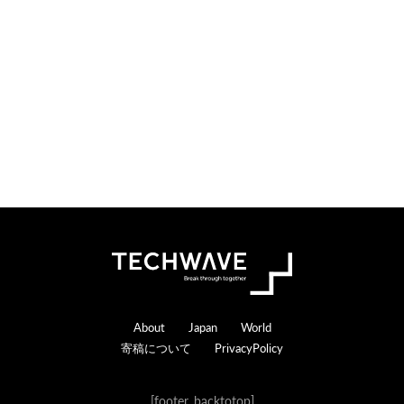
o
e
n
r
s
a
c
t
i
o
n
s
Footer
About
Japan
World
寄稿について
PrivacyPolicy
[footer_backtotop]