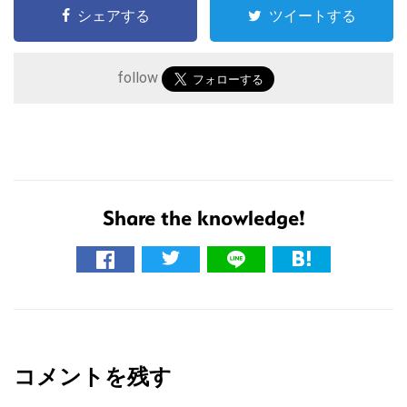
シェアする
ツイートする
follow
Share the knowledge!
こ
の
サ
イ
R
ト
e
を
コメントを残す
a
検