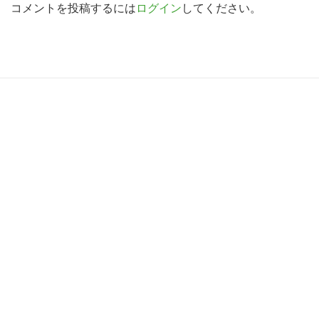
d
コメントを投稿するには
ログイン
してください。
索
す
e
る
r
I
R
n
e
t
a
e
d
r
e
a
r
c
I
t
n
i
t