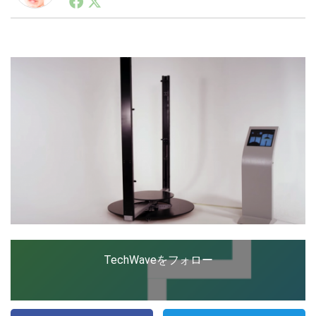
ートアップ業界のハードウェアからソフトウェアの事業
創出に関わる。シリコンバレーやEU等でのスタートア
ップを経験。日本ではネットエイジ等に所属、大手企業
LINE
暗号資産
の新規事業創出に協力。ブログやSNS、LINEなどの誕
生から普及成長までを最前線で見てきた生き字引として
注目される。通信キャリアのニュースポータルの創業デ
スクとして数億PV事業に。世界最大IT系メディア（ス
投資家登録
Drone
ペイン）の元日本編集長、World Innovation Lab(WiL)
などを経て、現在、スタートアップ支援側の取り組みに
注力中。
特集
VR/AR
Block Data Bank
TechWaveをフォロー