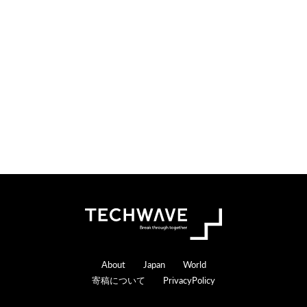
o
e
n
r
s
a
c
t
i
o
n
s
Footer
About
Japan
World
寄稿について
PrivacyPolicy