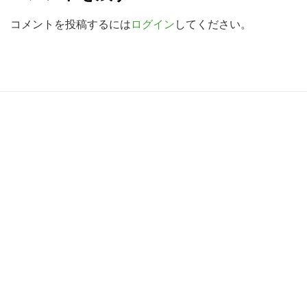
a
索
d
コメントを投稿するには
ログイン
してください。
す
e
る
r
I
R
n
e
t
a
e
d
r
e
a
r
c
I
t
n
i
t