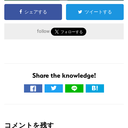
シェアする
ツイートする
follow
Share the knowledge!
こ
の
サ
イ
R
ト
e
を
コメントを残す
検