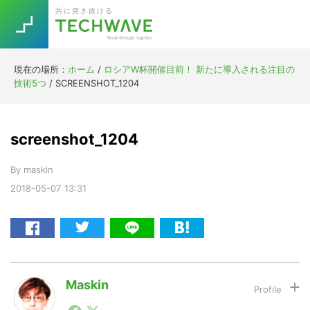
Skip
Skip
Skip
Skip
共に突き抜ける
to
to
to
to
primary
main
primary
footer
navigation
content
sidebar
現在の場所：
ホーム
/
ロシアW杯開催目前！ 新たに導入される注目の
Trend
技術5つ
/
SCREENSHOT_1204
今話題の注目キーワード
Keywords
screenshot_1204
5G
Asana
テレワーク
TOPICS
By
maskin
ニューノーマル
2018-05-07
13:31
[Startup]
RE:LIFE
[Voice Edition]
Re:Work
Daily
Weekly
Monthly
Maskin
1990年代初頭から記者としてまた起業家としてITスタ
[YouTube]
AI