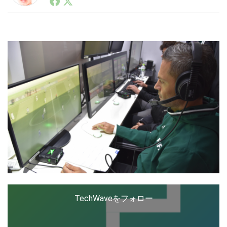
ートアップ業界のハードウェアからソフトウェアの事業
創出に関わる。シリコンバレーやEU等でのスタートア
ップを経験。日本ではネットエイジ等に所属、大手企業
LINE
暗号資産
の新規事業創出に協力。ブログやSNS、LINEなどの誕
生から普及成長までを最前線で見てきた生き字引として
注目される。通信キャリアのニュースポータルの創業デ
スクとして数億PV事業に。世界最大IT系メディア（ス
投資家登録
Drone
ペイン）の元日本編集長、World Innovation Lab(WiL)
などを経て、現在、スタートアップ支援側の取り組みに
注力中。
特集
VR/AR
Block Data Bank
TechWaveをフォロー