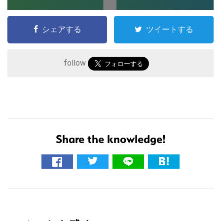
シェアする
ツイートする
follow
Share the knowledge!
こ
の
サ
イ
R
ト
を
e