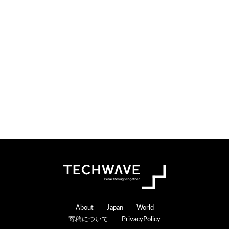
i
t
o
e
n
r
s
a
c
t
i
o
n
s
Footer
About
Japan
World
寄稿について
PrivacyPolicy