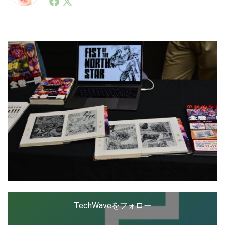
ートアップ業界のハードウェアからソフトウェアの事業
創出に関わる。シリコンバレーやEU等でのスタートア
ップを経験。日本ではネットエイジ等に所属、大手企業
LINE
暗号資産
の新規事業創出に協力。ブログやSNS、LINEなどの誕
生から普及成長までを最前線で見てきた生き字引として
注目される。通信キャリアのニュースポータルの創業デ
スクとして数億PV事業に。世界最大IT系メディア（ス
投資家登録
Drone
ペイン）の元日本編集長、World Innovation Lab(WiL)
などを経て、現在、スタートアップ支援側の取り組みに
注力中。
特集
VR/AR
Block Data Bank
TechWaveをフォロー