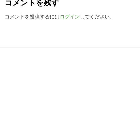
コメントを残す
検
a
索
d
コメントを投稿するには
ログイン
してください。
す
e
る
r
I
R
n
e
t
a
e
d
r
e
a
r
c
I
t
n