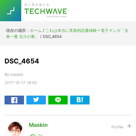
Skip
Skip
Skip
Skip
共に突き抜ける
to
to
to
to
primary
main
primary
footer
navigation
content
sidebar
現在の場所：
ホーム
/
これは本当に革新的読書体験ー電子マンガ「全
Trend
巻一冊 北斗の拳」
/
DSC_4654
今話題の注目キーワード
Keywords
DSC_4654
5G
Asana
テレワーク
TOPICS
By
maskin
ニューノーマル
2017-10-17
16:02
[Startup]
RE:LIFE
[Voice Edition]
Re:Work
Daily
Weekly
Monthly
Maskin
1990年代初頭から記者としてまた起業家としてITスタ
[YouTube]
AI