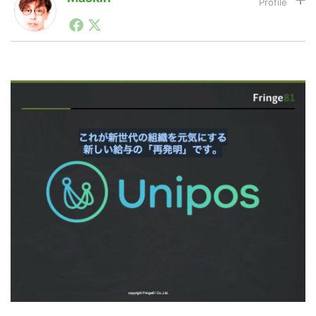
1990年代初頭から記者としてまた起業家としてITスタ
ートアップ業界のハードウェアからソフトウェアの事業
LINE
暗号資産
創出に関わる。シリコンバレーやEU等でのスタートア
ップを経験。日本ではネットエイジ等に所属、大手企業
の新規事業創出に協力。ブログやSNS、LINEなどの誕
生から普及成長までを最前線で見てきた生き字引として
投資家登録
Drone
注目される。通信キャリアのニュースポータルの創業デ
スクとして数億PV事業に。世界最大IT系メディア（ス
ペイン）の元日本編集長、World Innovation Lab(WiL)
などを経て、現在、スタートアップ支援側の取り組みに
特集
VR/AR
注力中。
Block Data Bank