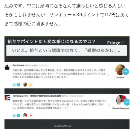
の
組みです。中には給与になるなんて嫌らしいと感じる人もい
サ
るかもしれませんが、サンキュー＝39ポイントで117円はあく
イ
まで感謝の証に過ぎません。
ト
を
検
索
す
る