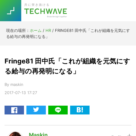
Skip
Skip
Skip
Skip
共に突き抜ける
to
to
to
to
primary
main
primary
footer
navigation
content
sidebar
現在の場所：
ホーム
/
HR
/
FRINGE81 田中氏「これが組織を元気にす
Trend
る給与の再発明になる」
今話題の注目キーワード
Keywords
Fringe81 田中氏「これが組織を元気にす
5G
Asana
テレワーク
る給与の再発明になる」
TOPICS
ニューノーマル
By
maskin
2017-07-13
17:27
[Startup]
RE:LIFE
[Voice Edition]
Re:Work
Daily
Weekly
Monthly
Maskin
[YouTube]
AI