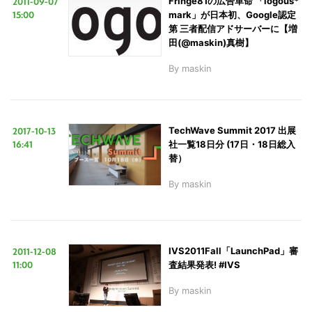
2011-09-07
Fringe81の広告革命 「iogous*
15:00
mark」が日本初、Google認定
第 三者配信アドサーバーに【増
田(@maskin)真樹】
By
maskin
2017-10-13
TechWave Summit 2017 出展
16:41
社一覧18日分 (17日・18日総入
替）
By
maskin
2011-12-08
IVS2011Fall「LaunchPad」審
11:00
査結果発表! #IVS
By
maskin