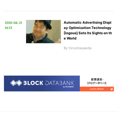
2010-06-21
Automatic Advertising Displ
16:13
ay Optimization Technology
[Iogous] Sets Its Sights on th
e World
By
hiroshiasaeda