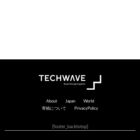
Footer
About
Japan
World
寄稿について
PrivacyPolicy
[footer_backtotop]