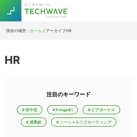
Skip
Skip
Skip
Skip
共に突き抜ける
to
to
to
to
primary
main
primary
footer
navigation
content
sidebar
現在の場所：
ホーム
/
アーカイブHR
Trend
今話題の注目キーワード
Keywords
HR
5G
Asana
テレワーク
TOPICS
ニューノーマル
[Startup]
RE:LIFE
注目のキーワード
田中弦
Fringe81
ピアボーナス
[Voice Edition]
Re:Work
成果給
ソーシャルリクルーティング
Daily
Weekly
Monthly
[YouTube]
AI