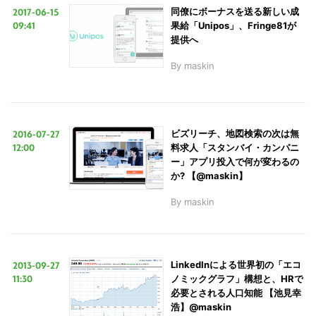
2017-06-15
同僚にボーナスを送る新しい成
09:41
果給「Unipos」、Fringe81が
提供へ
By
maskin
2016-07-27
ビズリーチ、地図検索の次は無
12:00
料求人「スタンバイ・カンパニ
ー」アプリ投入で何が変わるの
こ
か? 【@maskin】
の
By
maskin
サ
イ
ト
2013-09-27
LinkedInによる世界初の「エコ
を
11:30
ノミックグラフ」構想と、HRで
検
必要とされる人口知能 【池見幸
浩】@maskin
索