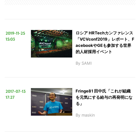
LINE
暗号資産
2019-11-25
ロシア HRTechカンファレンス
15:03
「VCVconf2019」レポート、F
投資家登録
Drone
acebookやGEも参加する世界
的人材採用イベント
By
SAMI
特集
VR/AR
Block Data Bank
2017-07-13
Fringe81 田中氏「これが組織
17:27
を元気にする給与の再発明にな
る」
By
maskin