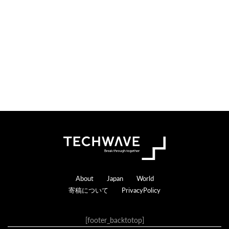
Footer
About
Japan
World
寄稿について
PrivacyPolicy
[footer_backtotop]