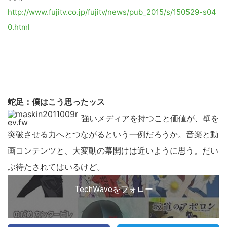
http://www.fujitv.co.jp/fujitv/news/pub_2015/s/150529-s04
0.html
蛇足：僕はこう思ったッス
強いメディアを持つこと価値が、壁を
突破させる力へとつながるという一例だろうか。音楽と動
画コンテンツと、大変動の幕開けは近いように思う。だい
ぶ待たされてはいるけど。
TechWaveをフォロー