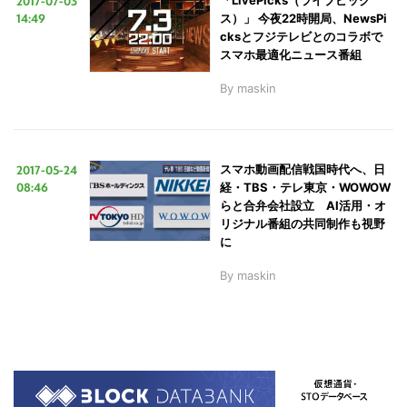
2017-07-03
「LivePicks（ライブピック
14:49
ス）」 今夜22時開局、NewsPi
cksとフジテレビとのコラボで
スマホ最適化ニュース番組
By
maskin
2017-05-24
スマホ動画配信戦国時代へ、日
08:46
経・TBS・テレ東京・WOWOW
らと合弁会社設立 AI活用・オ
リジナル番組の共同制作も視野
に
By
maskin