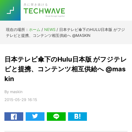
Skip
Skip
Skip
Skip
共に突き抜ける
to
to
to
to
primary
main
primary
footer
navigation
content
sidebar
現在の場所：
ホーム
/
NEWS
/
日本テレビ傘下のHULU日本版 がフジ
Trend
テレビと提携、コンテンツ相互供給へ @MASKIN
今話題の注目キーワード
Keywords
日本テレビ傘下のHulu日本版 がフジテレ
5G
Asana
テレワーク
ビと提携、コンテンツ相互供給へ @mas
TOPICS
kin
ニューノーマル
[Startup]
RE:LIFE
By
maskin
2015-05-29
16:15
[Voice Edition]
Re:Work
Daily
Weekly
Monthly
[YouTube]
AI