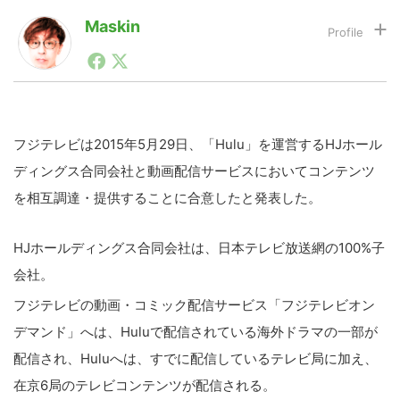
Maskin
1990年代初頭から記者としてまた起業家としてITスタ
LINE
暗号資産
ートアップ業界のハードウェアからソフトウェアの事業
創出に関わる。シリコンバレーやEU等でのスタートア
ップを経験。日本ではネットエイジ等に所属、大手企業
投資家登録
Drone
の新規事業創出に協力。ブログやSNS、LINEなどの誕
生から普及成長までを最前線で見てきた生き字引として
フジテレビは2015年5月29日、「Hulu」を運営するHJホール
注目される。通信キャリアのニュースポータルの創業デ
ディングス合同会社と動画配信サービスにおいてコンテンツ
スクとして数億PV事業に。世界最大IT系メディア（ス
特集
VR/AR
ペイン）の元日本編集長、World Innovation Lab(WiL)
を相互調達・提供することに合意したと発表した。
などを経て、現在、スタートアップ支援側の取り組みに
注力中。
Block Data Bank
HJホールディングス合同会社は、日本テレビ放送網の100%子
会社。
フジテレビの動画・コミック配信サービス「フジテレビオン
デマンド」へは、Huluで配信されている海外ドラマの一部が
配信され、Huluへは、すでに配信しているテレビ局に加え、
在京6局のテレビコンテンツが配信される。