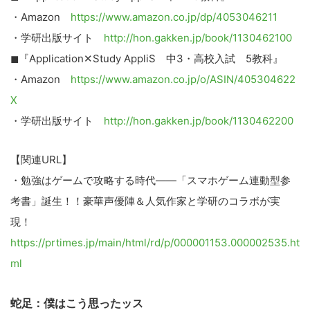
・Amazon
https://www.amazon.co.jp/dp/4053046211
・学研出版サイト
http://hon.gakken.jp/book/1130462100
◼『Application✕Study AppliS 中3・高校入試 5教科』
・Amazon
https://www.amazon.co.jp/o/ASIN/405304622
こ
X
の
・学研出版サイト
http://hon.gakken.jp/book/1130462200
サ
イ
【関連URL】
ト
・勉強はゲームで攻略する時代――「スマホゲーム連動型参
を
検
考書」誕生！！豪華声優陣＆人気作家と学研のコラボが実
索
現！
す
https://prtimes.jp/main/html/rd/p/000001153.000002535.ht
る
ml
蛇足：僕はこう思ったッス