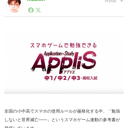
1990年代初頭から記者としてまた起業家としてITスタ
ートアップ業界のハードウェアからソフトウェアの事業
LINE
暗号資産
創出に関わる。シリコンバレーやEU等でのスタートア
ップを経験。日本ではネットエイジ等に所属、大手企業
の新規事業創出に協力。ブログやSNS、LINEなどの誕
生から普及成長までを最前線で見てきた生き字引として
投資家登録
Drone
注目される。通信キャリアのニュースポータルの創業デ
スクとして数億PV事業に。世界最大IT系メディア（ス
ペイン）の元日本編集長、World Innovation Lab(WiL)
などを経て、現在、スタートアップ支援側の取り組みに
特集
VR/AR
注力中。
Block Data Bank
全国の小中高でスマホの使用ルールが厳格化する中、「勉強
しないと世界滅亡――」というスマホゲーム連動の参考書が