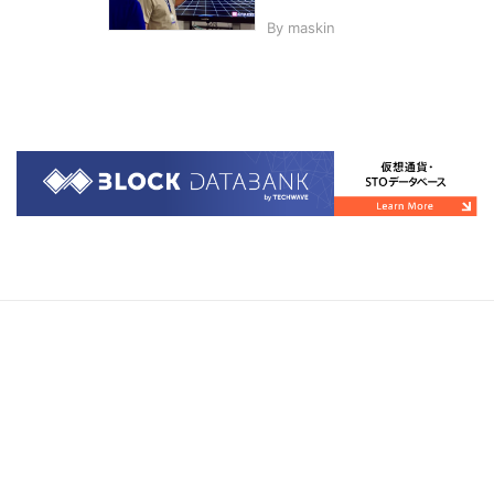
By
maskin