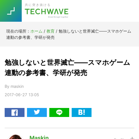
Skip
Skip
Skip
Skip
共に突き抜ける
to
to
to
to
primary
main
primary
footer
navigation
content
sidebar
現在の場所：
ホーム
/
教育
/
勉強しないと世界滅亡――スマホゲーム
Trend
連動の参考書、学研が発売
今話題の注目キーワード
Keywords
勉強しないと世界滅亡――スマホゲーム
5G
Asana
テレワーク
連動の参考書、学研が発売
TOPICS
ニューノーマル
By
maskin
2017-06-27
13:05
[Startup]
RE:LIFE
[Voice Edition]
Re:Work
Daily
Weekly
Monthly
Maskin
[YouTube]
AI