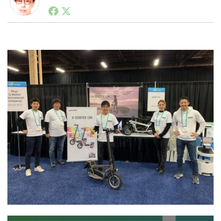
1990年代初頭から記者としてまた起業家としてITスタ
ートアップ業界のハードウェアからソフトウェアの事業
創出に関わる。シリコンバレーやEU等でのスタートア
LINE
暗号資産
ップを経験。日本ではネットエイジ等に所属、大手企業
の新規事業創出に協力。ブログやSNS、LINEなどの誕
生から普及成長までを最前線で見てきた生き字引として
注目される。通信キャリアのニュースポータルの創業デ
投資家登録
Drone
スクとして数億PV事業に。世界最大IT系メディア（ス
ペイン）の元日本編集長、World Innovation Lab(WiL)
などを経て、現在、スタートアップ支援側の取り組みに
特集
VR/AR
注力中。
Block Data Bank