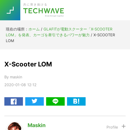
Skip
Skip
Skip
Skip
共に突き抜ける
to
to
to
to
primary
main
primary
footer
navigation
content
sidebar
現在の場所：
ホーム
/
GLAFITが電動スクーター「X-SCOOTER
Trend
LOM」を発表、カーゴを牽引できるパワーが魅力
/
X-SCOOTER
今話題の注目キーワード
LOM
Keywords
X-Scooter LOM
5G
Asana
テレワーク
TOPICS
By
maskin
ニューノーマル
2020-01-08
12:12
[Startup]
RE:LIFE
[Voice Edition]
Re:Work
Daily
Weekly
Monthly
Maskin
[YouTube]
AI