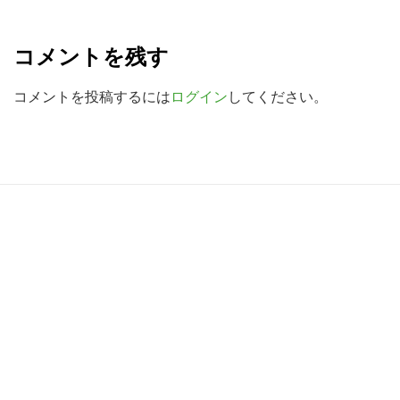
R
を
検
e
コメントを残す
索
a
す
d
コメントを投稿するには
ログイン
してください。
る
e
r
I
R
n
e
t
a
e
d
r
e
a
r
c
I