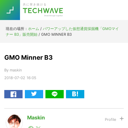
Skip
Skip
Skip
Skip
共に突き抜ける
to
to
to
to
primary
main
primary
footer
navigation
content
sidebar
現在の場所：
ホーム
/
パワーアップした仮想通貨採掘機「GMOマイ
Trend
ナー B3」販売開始
/
GMO MINNER B3
今話題の注目キーワード
Keywords
GMO Minner B3
5G
Asana
テレワーク
TOPICS
By
maskin
ニューノーマル
2018-07-02
16:05
[Startup]
RE:LIFE
[Voice Edition]
Re:Work
Daily
Weekly
Monthly
Maskin
1990年代初頭から記者としてまた起業家としてITスタ
[YouTube]
AI