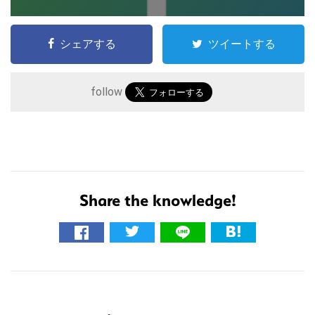
シェアする
ツイートする
follow
Share the knowledge!
こ
の
サ
イ
R
ト
を
e