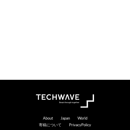
i
t
o
e
n
r
s
a
c
t
i
o
n
s
Footer
About
Japan
World
寄稿について
PrivacyPolicy