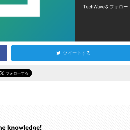
TechWaveをフォロー
ツイートする
he knowledge!