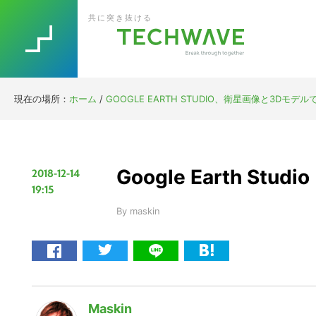
Skip
Skip
Skip
Skip
共に突き抜ける
to
to
to
to
primary
main
primary
footer
navigation
content
sidebar
現在の場所：
ホーム
/
GOOGLE EARTH STUDIO、衛星画像と3Dモ
Google Earth Studio
2018-12-14
19:15
By
maskin
Maskin