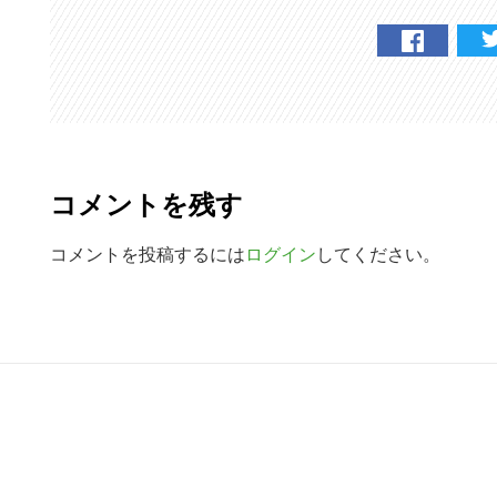
検
索
す
る
R
e
コメントを残す
a
d
コメントを投稿するには
ログイン
してください。
e
r
R
I
e
n
a
t