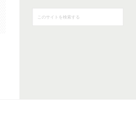
こ
の
サ
イ
ト
を
検
索
す
る