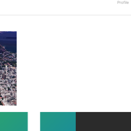
タートアップ業界のハードウェアからソフトウェアの事業創出に関わ
。日本ではネットエイジ等に所属、大手企業の新規事業創出に協
でを最前線で見てきた生き字引として注目される。通信キャリアのニ
T系メディア（スペイン）の元日本編集長、World Innovati
援側の取り組みに注力中。