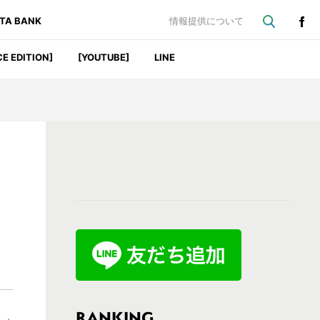
ATA BANK
情報提供について
CE EDITION]
[YOUTUBE]
LINE
最
初
の
サ
イ
ド
バ
RANKING