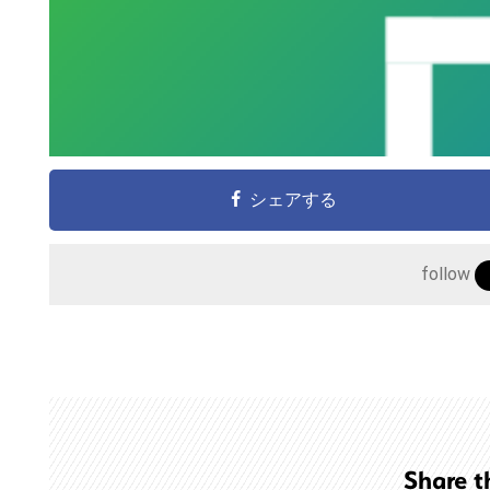
シェアする
follow
こ
の
サ
イ
ト
Share t
を