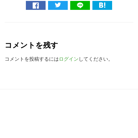
ト
を
検
R
索
e
す
コメントを残す
a
る
d
コメントを投稿するには
ログイン
してください。
e
r
I
R
n
e
t
a
e
d