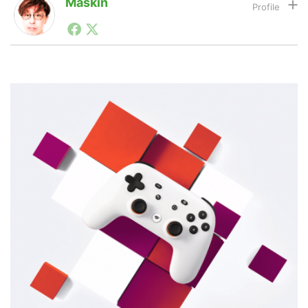
Maskin
1990年代初頭から記者としてまた起業家としてITスタ
ートアップ業界のハードウェアからソフトウェアの事業
LINE
暗号資産
創出に関わる。シリコンバレーやEU等でのスタートア
ップを経験。日本ではネットエイジ等に所属、大手企業
の新規事業創出に協力。ブログやSNS、LINEなどの誕
生から普及成長までを最前線で見てきた生き字引として
投資家登録
Drone
注目される。通信キャリアのニュースポータルの創業デ
スクとして数億PV事業に。世界最大IT系メディア（ス
ペイン）の元日本編集長、World Innovation Lab(WiL)
特集
VR/AR
などを経て、現在、スタートアップ支援側の取り組みに
注力中。
Block Data Bank