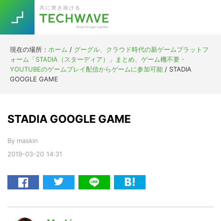
Skip
Skip
Skip
Skip
共に突き抜ける
to
to
to
to
primary
main
primary
footer
navigation
content
sidebar
現在の場所：
ホーム
/
グーグル、クラウド時代の新ゲームプラットフ
Trend
ォーム「STADIA（スターディア）」まとめ、ゲーム機不要・
今話題の注目キーワード
YOUTUBEのゲームプレイ配信からゲームに参加可能
/
STADIA
Keywords
GOOGLE GAME
5G
Asana
テレワーク
STADIA GOOGLE GAME
TOPICS
ニューノーマル
By
maskin
[Startup]
RE:LIFE
2019-03-20
14:31
[Voice Edition]
Re:Work
Daily
Weekly
Monthly
[YouTube]
AI