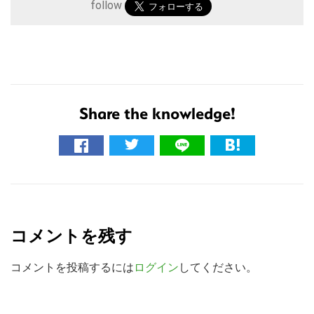
follow
Share the knowledge!
こ
の
R
サ
e
イ
コメントを残す
ト
a
を
d
コメントを投稿するには
ログイン
してください。
検
e
索