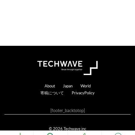
c
t
i
o
n
s
Footer
About
Japan
World
寄稿について
PrivacyPolicy
[footer_backtotop]
© 2026 Techwave.inc