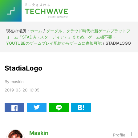
Skip
Skip
Skip
Skip
共に突き抜ける
to
to
to
to
primary
main
primary
footer
navigation
content
sidebar
現在の場所：
ホーム
/
グーグル、クラウド時代の新ゲームプラットフ
Trend
ォーム「STADIA（スターディア）」まとめ、ゲーム機不要・
今話題の注目キーワード
YOUTUBEのゲームプレイ配信からゲームに参加可能
/
STADIALOGO
Keywords
StadiaLogo
5G
Asana
テレワーク
TOPICS
By
maskin
ニューノーマル
2019-03-20
16:05
[Startup]
RE:LIFE
[Voice Edition]
Re:Work
Daily
Weekly
Monthly
Maskin
[YouTube]
AI