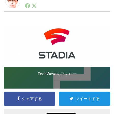
1990年代初頭から記者としてまた起業家としてITスタ
ートアップ業界のハードウェアからソフトウェアの事業
創出に関わる。シリコンバレーやEU等でのスタートア
LINE
暗号資産
ップを経験。日本ではネットエイジ等に所属、大手企業
の新規事業創出に協力。ブログやSNS、LINEなどの誕
生から普及成長までを最前線で見てきた生き字引として
注目される。通信キャリアのニュースポータルの創業デ
投資家登録
Drone
スクとして数億PV事業に。世界最大IT系メディア（ス
ペイン）の元日本編集長、World Innovation Lab(WiL)
などを経て、現在、スタートアップ支援側の取り組みに
特集
VR/AR
注力中。
Block Data Bank
TechWaveをフォロー
シェアする
ツイートする