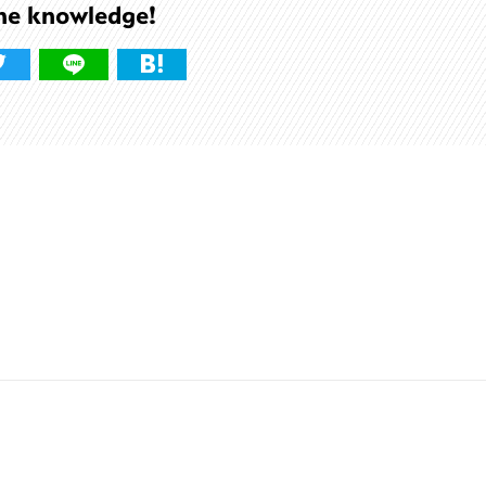
he knowledge!