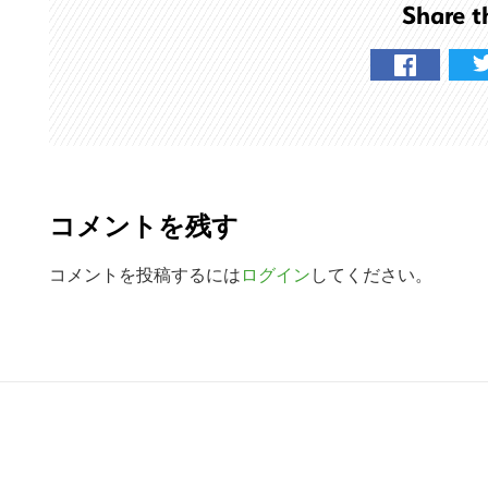
Share t
を
検
索
す
る
R
e
コメントを残す
a
d
コメントを投稿するには
ログイン
してください。
e
r
R
I
e
n
a
t