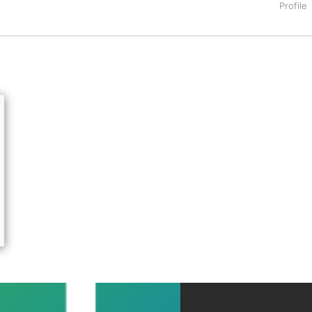
タートアップ業界のハードウェアからソフトウェアの事業創出に関わ
。日本ではネットエイジ等に所属、大手企業の新規事業創出に協
でを最前線で見てきた生き字引として注目される。通信キャリアのニ
T系メディア（スペイン）の元日本編集長、World Innovati
援側の取り組みに注力中。