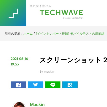
Skip
Skip
Skip
Skip
共に突き抜ける
to
to
to
to
primary
main
primary
footer
navigation
content
sidebar
現在の場所：
ホーム
/
[イベントレポート後編] モバイルテストの最前線 AP
スクリーンショット 2021
2021-06-16
19:53
By
maskin
Maskin