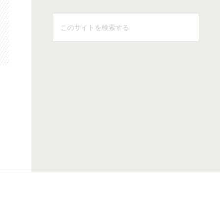
こ
の
サ
イ
ト
を
検
索
す
る