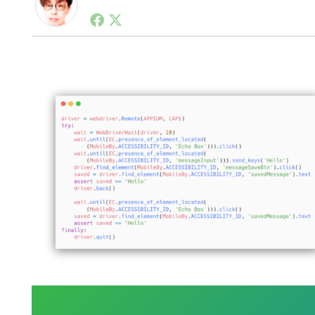
1990年代初頭から記者としてまた起業家としてITス
る。シリコンバレーやEU等でのスタートアップを経験
力。ブログやSNS、LINEなどの誕生から普及成長ま
ュースポータルの創業デスクとして数億PV事業に。世界最大I
on Lab(WiL)などを経て、現在、スタートアップ支