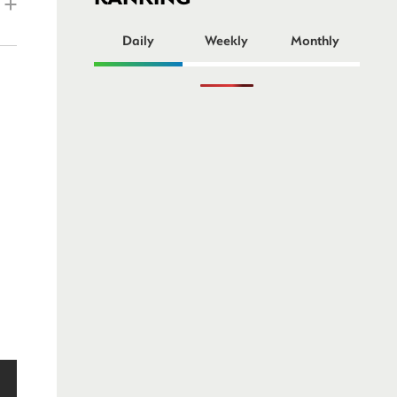
ー
Daily
Weekly
Monthly