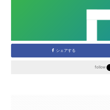
シェアする
follow
こ
の
サ
イ
ト