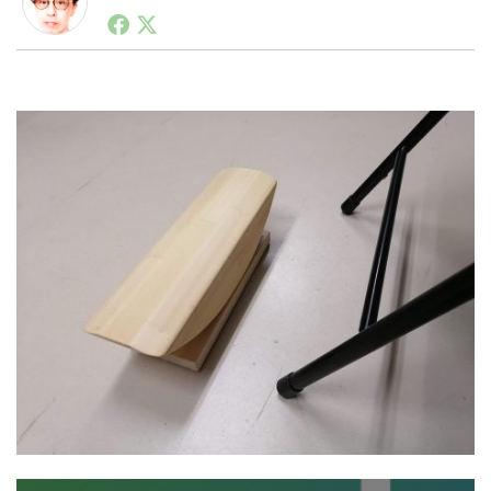
1990年代初頭から記者としてまた起業家としてITスタ
ートアップ業界のハードウェアからソフトウェアの事業
創出に関わる。シリコンバレーやEU等でのスタートア
LINE
暗号資産
ップを経験。日本ではネットエイジ等に所属、大手企業
の新規事業創出に協力。ブログやSNS、LINEなどの誕
生から普及成長までを最前線で見てきた生き字引として
注目される。通信キャリアのニュースポータルの創業デ
投資家登録
Drone
スクとして数億PV事業に。世界最大IT系メディア（ス
ペイン）の元日本編集長、World Innovation Lab(WiL)
などを経て、現在、スタートアップ支援側の取り組みに
特集
VR/AR
注力中。
Block Data Bank