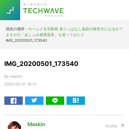
Skip
Skip
Skip
Skip
共に突き抜ける
to
to
to
to
primary
main
primary
footer
navigation
content
sidebar
現在の場所：
ホーム
/
在宅勤務 座りっぱなし負担の救世主になるか？
Trend
まさかの「あしふみ健康器具」を使ってみた
/
今話題の注目キーワード
IMG_20200501_173540
Keywords
IMG_20200501_173540
5G
Asana
テレワーク
TOPICS
By
maskin
ニューノーマル
2020-05-01
18:13
[Startup]
RE:LIFE
[Voice Edition]
Re:Work
Daily
Weekly
Monthly
Maskin
[YouTube]
AI