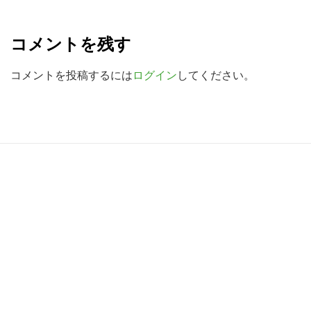
R
を
検
e
コメントを残す
索
a
す
d
コメントを投稿するには
ログイン
してください。
る
e
r
I
R
n
e
t
a
e
d
r
e
a
r
c
I