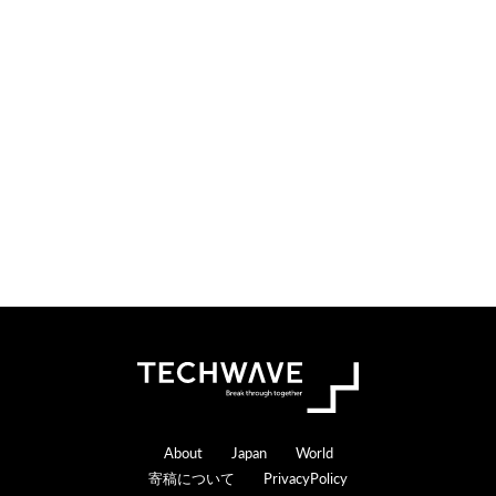
i
t
o
e
n
r
s
a
c
t
i
o
n
s
Footer
About
Japan
World
寄稿について
PrivacyPolicy