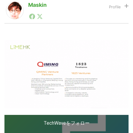
Maskin
1990年代初頭から記者としてまた起業家としてITスタ
LINE
暗号資産
ートアップ業界のハードウェアからソフトウェアの事業
創出に関わる。シリコンバレーやEU等でのスタートア
ップを経験。日本ではネットエイジ等に所属、大手企業
の新規事業創出に協力。ブログやSNS、LINEなどの誕
投資家登録
Drone
生から普及成長までを最前線で見てきた生き字引として
注目される。通信キャリアのニュースポータルの創業デ
スクとして数億PV事業に。世界最大IT系メディア（ス
ペイン）の元日本編集長、World Innovation Lab(WiL)
特集
VR/AR
などを経て、現在、スタートアップ支援側の取り組みに
注力中。
Block Data Bank
TechWaveをフォロー