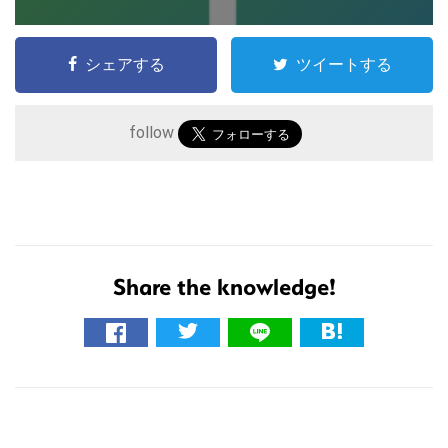
シェアする
ツイートする
follow
Share the knowledge!
こ
の
サ
イ
R
ト
を
e