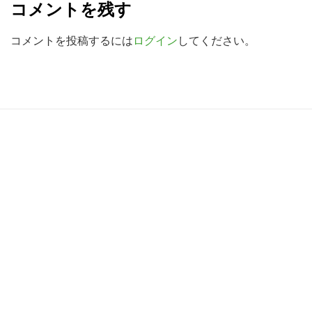
検
コメントを残す
a
索
d
コメントを投稿するには
ログイン
してください。
す
る
e
r
I
R
n
e
t
a
e
d
r
e
a
r
c
I
t
n