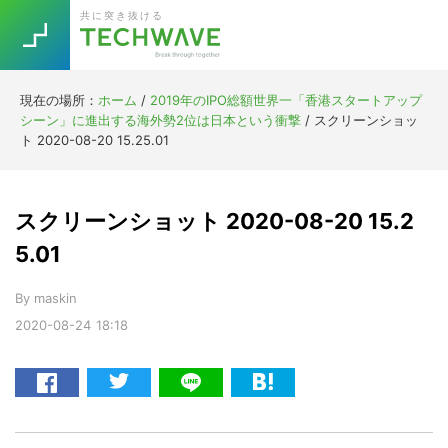
Skip
Skip
Skip
Skip
共に突き抜ける
to
to
to
to
primary
main
primary
footer
navigation
content
sidebar
現在の場所：
ホーム
/
2019年のIPO総額世界一「香港スタートアップ
Trend
シーン」に進出する海外勢2位は日本という衝撃
/
スクリーンショッ
今話題の注目キーワード
ト 2020-08-20 15.25.01
Keywords
スクリーンショット 2020-08-20 15.2
5G
Asana
テレワーク
TOPICS
5.01
ニューノーマル
By
maskin
[Startup]
RE:LIFE
2020-08-24
18:18
[Voice Edition]
Re:Work
Daily
Weekly
Monthly
[YouTube]
AI