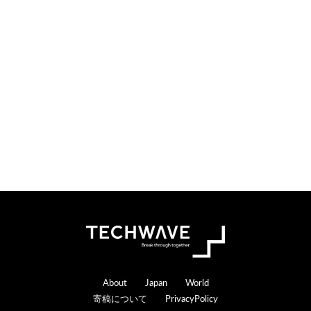
i
t
o
e
n
r
s
a
c
t
i
o
n
s
Footer
About
Japan
World
寄稿について
PrivacyPolicy