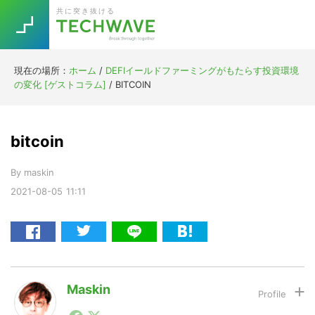
Skip
Skip
Skip
Skip
共に突き抜ける
to
to
to
to
primary
main
primary
footer
navigation
content
sidebar
現在の場所：
ホーム
/
DEFIイールドファーミングがもたらす投資環境
Trend
の変化 [ゲストコラム]
/
BITCOIN
今話題の注目キーワード
Keywords
bitcoin
5G
Asana
テレワーク
TOPICS
By
maskin
ニューノーマル
2021-08-05
11:11
[Startup]
RE:LIFE
[Voice Edition]
Re:Work
Daily
Weekly
Monthly
Maskin
1990年代初頭から記者としてまた起業家としてITスタ
[YouTube]
AI