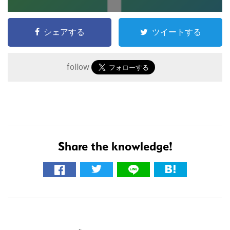
シェアする
ツイートする
follow
Share the knowledge!
こ
の
サ
イ
R
ト
を
e