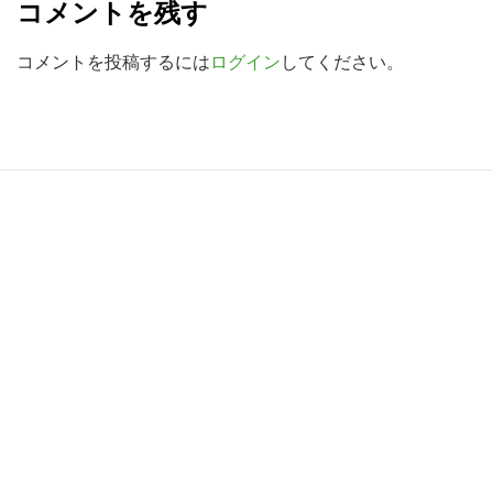
検
コメントを残す
a
索
d
コメントを投稿するには
ログイン
してください。
す
る
e
r
I
R
n
e
t
a
e
d
r
e
a
r
c
I
t
n