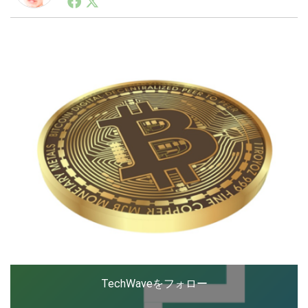
ートアップ業界のハードウェアからソフトウェアの事業
創出に関わる。シリコンバレーやEU等でのスタートア
ップを経験。日本ではネットエイジ等に所属、大手企業
LINE
暗号資産
の新規事業創出に協力。ブログやSNS、LINEなどの誕
生から普及成長までを最前線で見てきた生き字引として
注目される。通信キャリアのニュースポータルの創業デ
スクとして数億PV事業に。世界最大IT系メディア（ス
投資家登録
Drone
ペイン）の元日本編集長、World Innovation Lab(WiL)
などを経て、現在、スタートアップ支援側の取り組みに
注力中。
特集
VR/AR
Block Data Bank
TechWaveをフォロー