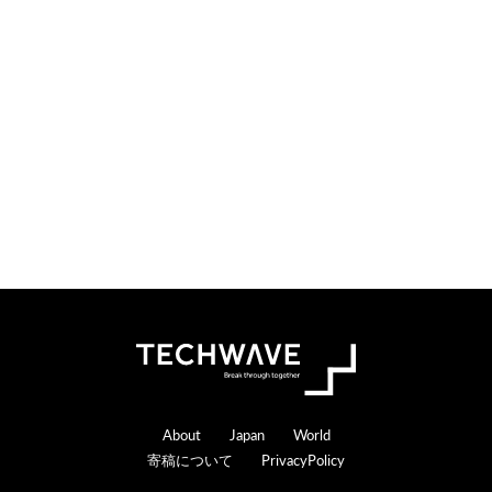
o
e
n
r
s
a
c
t
i
o
n
s
Footer
About
Japan
World
寄稿について
PrivacyPolicy