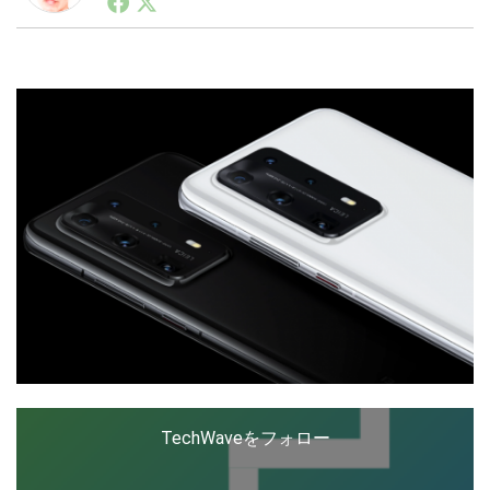
ートアップ業界のハードウェアからソフトウェアの事業
創出に関わる。シリコンバレーやEU等でのスタートア
ップを経験。日本ではネットエイジ等に所属、大手企業
LINE
暗号資産
の新規事業創出に協力。ブログやSNS、LINEなどの誕
生から普及成長までを最前線で見てきた生き字引として
注目される。通信キャリアのニュースポータルの創業デ
スクとして数億PV事業に。世界最大IT系メディア（ス
投資家登録
Drone
ペイン）の元日本編集長、World Innovation Lab(WiL)
などを経て、現在、スタートアップ支援側の取り組みに
注力中。
特集
VR/AR
Block Data Bank
TechWaveをフォロー