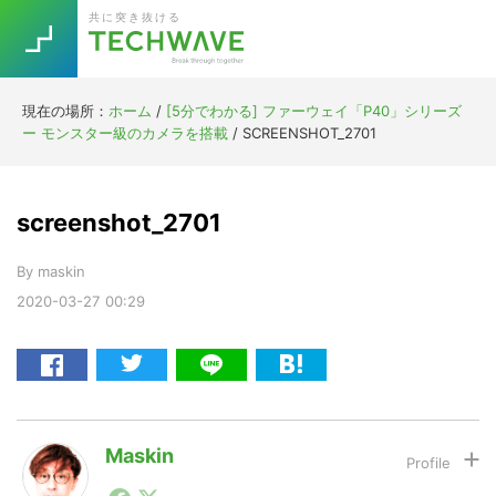
Skip
Skip
Skip
Skip
共に突き抜ける
to
to
to
to
primary
main
primary
footer
navigation
content
sidebar
現在の場所：
ホーム
/
[5分でわかる] ファーウェイ「P40」シリーズ
Trend
ー モンスター級のカメラを搭載
/
SCREENSHOT_2701
今話題の注目キーワード
Keywords
screenshot_2701
5G
Asana
テレワーク
TOPICS
By
maskin
ニューノーマル
2020-03-27
00:29
[Startup]
RE:LIFE
[Voice Edition]
Re:Work
Daily
Weekly
Monthly
Maskin
1990年代初頭から記者としてまた起業家としてITスタ
[YouTube]
AI