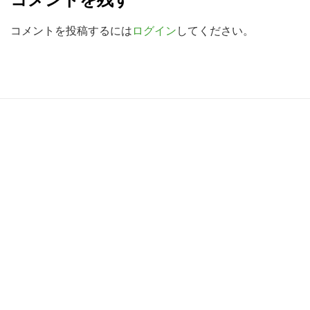
検
a
索
d
コメントを投稿するには
ログイン
してください。
す
e
る
r
I
R
n
e
t
a
e
d
r
e
a
r
c
I
t
n
i
t