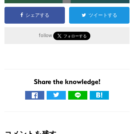
シェアする
ツイートする
follow
Share the knowledge!
こ
の
サ
イ
R
ト
e
を
コメントを残す