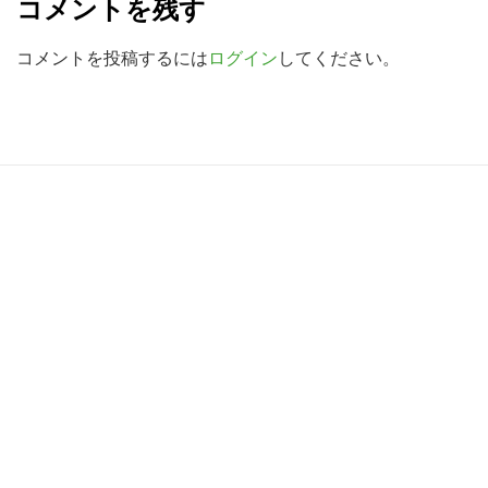
コメントを残す
検
a
索
d
コメントを投稿するには
ログイン
してください。
す
e
る
r
I
R
n
e
t
a
e
d
r
e
a
r
c
I
t
n