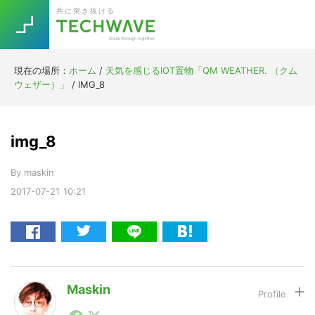
Skip
Skip
Skip
Skip
共に突き抜ける
to
to
to
to
primary
main
primary
footer
navigation
content
sidebar
現在の場所：
ホーム
/
天気を感じるIOT置物「QM WEATHER. （クム
Trend
ウェザー）」
/
IMG_8
今話題の注目キーワード
Keywords
img_8
5G
Asana
テレワーク
TOPICS
By
maskin
ニューノーマル
2017-07-21
10:21
[Startup]
RE:LIFE
[Voice Edition]
Re:Work
Daily
Weekly
Monthly
Maskin
1990年代初頭から記者としてまた起業家としてITスタ
[YouTube]
AI