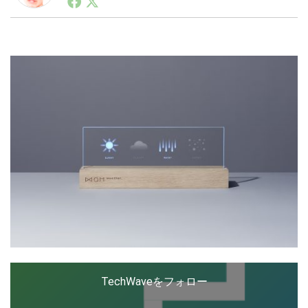
ートアップ業界のハードウェアからソフトウェアの事業
創出に関わる。シリコンバレーやEU等でのスタートア
ップを経験。日本ではネットエイジ等に所属、大手企業
LINE
暗号資産
の新規事業創出に協力。ブログやSNS、LINEなどの誕
生から普及成長までを最前線で見てきた生き字引として
注目される。通信キャリアのニュースポータルの創業デ
スクとして数億PV事業に。世界最大IT系メディア（ス
投資家登録
Drone
ペイン）の元日本編集長、World Innovation Lab(WiL)
などを経て、現在、スタートアップ支援側の取り組みに
注力中。
特集
VR/AR
Block Data Bank
TechWaveをフォロー