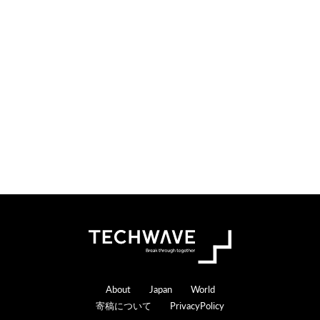
i
t
o
e
n
r
s
a
c
t
i
o
n
s
Footer
About
Japan
World
寄稿について
PrivacyPolicy