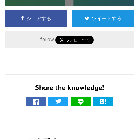
シェアする
ツイートする
follow
Share the knowledge!
こ
の
サ
イ
R
ト
を
e