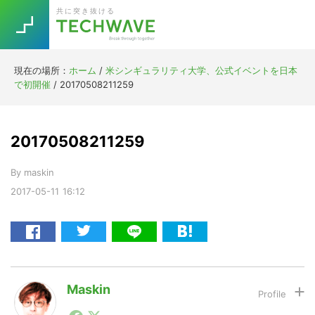
Skip
Skip
Skip
Skip
共に突き抜ける
to
to
to
to
primary
main
primary
footer
navigation
content
sidebar
現在の場所：
ホーム
/
米シンギュラリティ大学、公式イベントを日本
Trend
で初開催
/
20170508211259
今話題の注目キーワード
Keywords
20170508211259
5G
Asana
テレワーク
TOPICS
By
maskin
ニューノーマル
2017-05-11
16:12
[Startup]
RE:LIFE
[Voice Edition]
Re:Work
Daily
Weekly
Monthly
Maskin
1990年代初頭から記者としてまた起業家としてITスタ
[YouTube]
AI