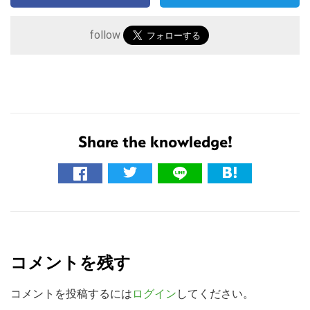
follow
Share the knowledge!
こ
の
サ
R
イ
e
ト
コメントを残す
を
a
検
d
コメントを投稿するには
ログイン
してください。
索