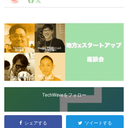
ートアップ業界のハードウェアからソフトウェアの事業
創出に関わる。シリコンバレーやEU等でのスタートア
ップを経験。日本ではネットエイジ等に所属、大手企業
LINE
暗号資産
の新規事業創出に協力。ブログやSNS、LINEなどの誕
生から普及成長までを最前線で見てきた生き字引として
注目される。通信キャリアのニュースポータルの創業デ
スクとして数億PV事業に。世界最大IT系メディア（ス
投資家登録
Drone
ペイン）の元日本編集長、World Innovation Lab(WiL)
などを経て、現在、スタートアップ支援側の取り組みに
注力中。
特集
VR/AR
Block Data Bank
TechWaveをフォロー
シェアする
ツイートする