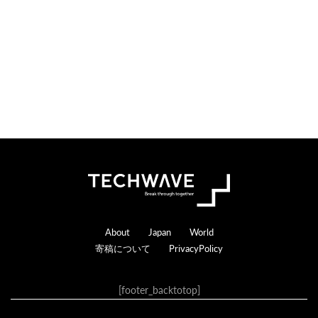
n
r
s
a
c
t
i
o
n
s
Footer
About
Japan
World
寄稿について
PrivacyPolicy
[footer_backtotop]