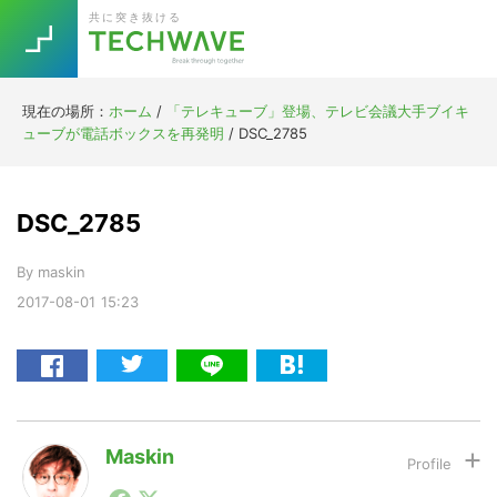
Skip
Skip
Skip
Skip
共に突き抜ける
to
to
to
to
primary
main
primary
footer
navigation
content
sidebar
現在の場所：
ホーム
/
「テレキューブ」登場、テレビ会議大手ブイキ
Trend
ューブが電話ボックスを再発明
/
DSC_2785
今話題の注目キーワード
Keywords
DSC_2785
5G
Asana
テレワーク
TOPICS
By
maskin
ニューノーマル
2017-08-01
15:23
[Startup]
RE:LIFE
[Voice Edition]
Re:Work
Daily
Weekly
Monthly
Maskin
1990年代初頭から記者としてまた起業家としてITスタ
[YouTube]
AI