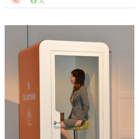
ートアップ業界のハードウェアからソフトウェアの事業
創出に関わる。シリコンバレーやEU等でのスタートア
ップを経験。日本ではネットエイジ等に所属、大手企業
LINE
暗号資産
の新規事業創出に協力。ブログやSNS、LINEなどの誕
生から普及成長までを最前線で見てきた生き字引として
注目される。通信キャリアのニュースポータルの創業デ
スクとして数億PV事業に。世界最大IT系メディア（ス
投資家登録
Drone
ペイン）の元日本編集長、World Innovation Lab(WiL)
などを経て、現在、スタートアップ支援側の取り組みに
注力中。
特集
VR/AR
Block Data Bank