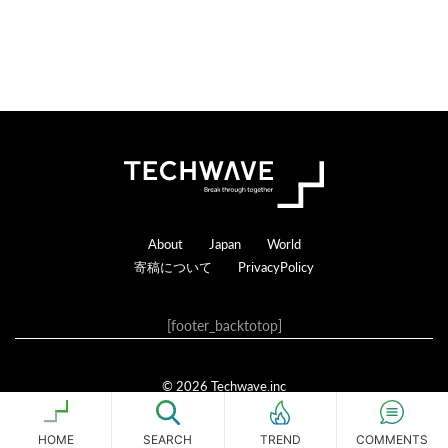
t
i
o
n
s
Footer
About
Japan
World
寄稿について
PrivacyPolicy
[footer_backtotop]
© 2026 Techwave.inc
Genesis Framework
·
WordPress
·
ログイン
HOME
SEARCH
COMMENTS
TREND