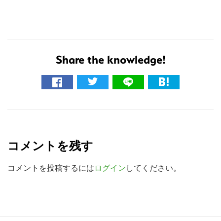
の
サ
イ
ト
Share the knowledge!
を
検
索
す
R
る
e
コメントを残す
a
d
コメントを投稿するには
ログイン
してください。
e
r