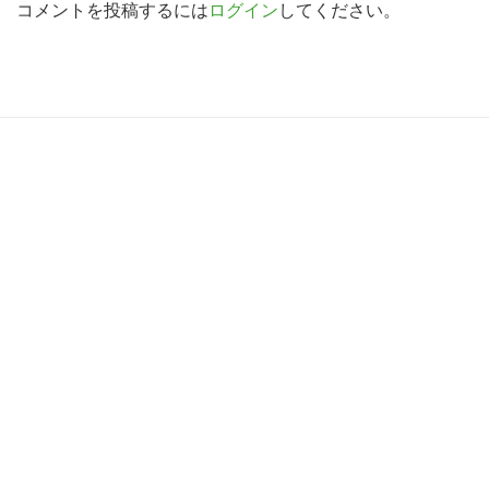
d
コメントを投稿するには
ログイン
してください。
索
す
e
る
r
I
R
n
e
t
a
e
d
r
e
a
r
c
I
t
n
i
t