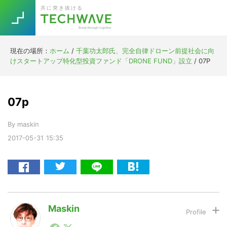
Skip
Skip
Skip
Skip
共に突き抜ける
to
to
to
to
primary
main
primary
footer
navigation
content
sidebar
現在の場所：
ホーム
/
千葉功太郎氏、完全自律ドローン前提社会に向
Trend
けスタートアップ特化型投資ファンド「DRONE FUND」設立
/
07P
今話題の注目キーワード
Keywords
07p
5G
Asana
テレワーク
TOPICS
By
maskin
ニューノーマル
2017-05-31
15:35
[Startup]
RE:LIFE
[Voice Edition]
Re:Work
Daily
Weekly
Monthly
Maskin
1990年代初頭から記者としてまた起業家としてITスタ
[YouTube]
AI