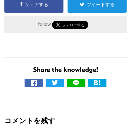
シェアする
ツイートする
follow
Share the knowledge!
こ
の
サ
イ
R
ト
e
を
コメントを残す
a
検