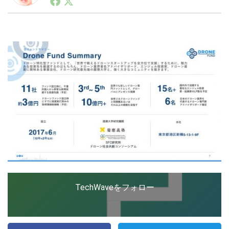
ートアップ業界のハードウェアからソフトウェアの事業
創出に関わる。シリコンバレーやEU等でのスタートア
ップを経験。日本ではネットエイジ等に所属、大手企業
LINE
暗号資産
の新規事業創出に協力。ブログやSNS、LINEなどの誕
生から普及成長までを最前線で見てきた生き字引として
注目される。通信キャリアのニュースポータルの創業デ
スクとして数億PV事業に。世界最大IT系メディア（ス
投資家登録
Drone
ペイン）の元日本編集長、World Innovation Lab(WiL)
などを経て、現在、スタートアップ支援側の取り組みに
注力中。
特集
VR/AR
Block Data Bank
TechWaveをフォロー