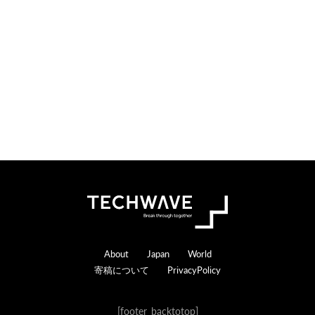
o
e
n
r
s
a
c
t
i
o
n
s
Footer
About
Japan
World
寄稿について
PrivacyPolicy
[footer_backtotop]