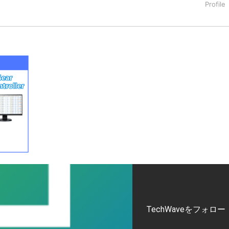
タートアップ業界のハードウェアからソフトウェアの事業創出に関わ
。日本ではネットエイジ等に所属、大手企業の新規事業創出に協
でを最前線で見てきた生き字引として注目される。通信キャリアのニ
T系メディア（スペイン）の元日本編集長、World Innovati
援側の取り組みに注力中。
TechWaveをフォロー