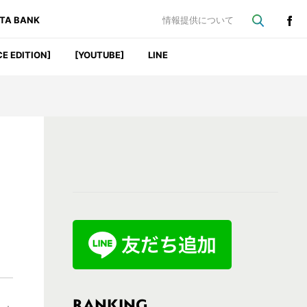
ATA BANK
情報提供について
CE EDITION]
[YOUTUBE]
LINE
最
初
の
サ
イ
ド
バ
RANKING