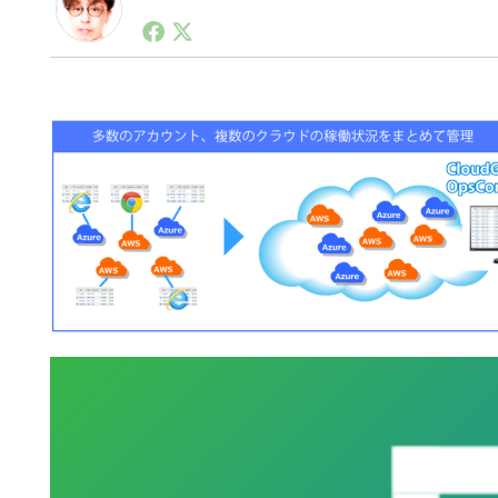
1990年代初頭から記者としてまた起業家としてITス
る。シリコンバレーやEU等でのスタートアップを経験
力。ブログやSNS、LINEなどの誕生から普及成長ま
ュースポータルの創業デスクとして数億PV事業に。世界最大I
on Lab(WiL)などを経て、現在、スタートアップ支