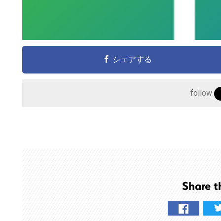
シェアする
follow
こ
の
サ
イ
Share t
ト
を
検