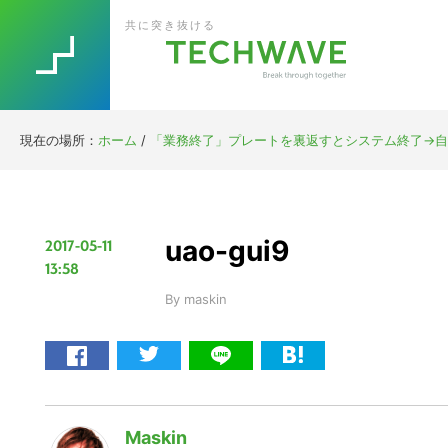
Skip
Skip
Skip
Skip
共に突き抜ける
to
to
to
to
primary
main
primary
footer
navigation
content
sidebar
現在の場所：
ホーム
/
「業務終了」プレートを裏返すとシステム終了→自動
uao-gui9
2017-05-11
13:58
By
maskin
Maskin