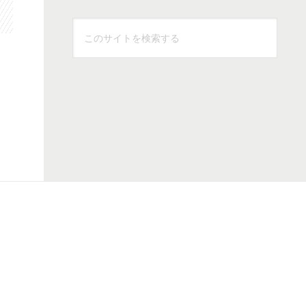
こ
の
サ
イ
ト
を
検
索
す
る