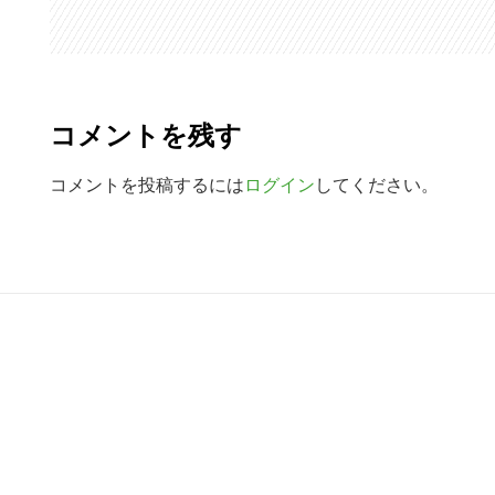
索
す
R
る
e
コメントを残す
a
d
コメントを投稿するには
ログイン
してください。
e
r
R
I
e
n
a
t
d
e
e
r