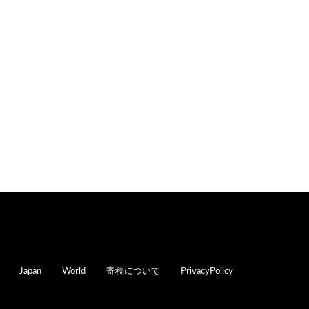
oter
Japan
World
寄稿について
PrivacyPolicy