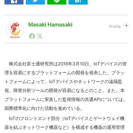
LINE
暗号資産
Masaki Hamasaki
株式会社メディアインキュベートの代表取締役社長。
投資家登録
Drone
メディア作りの請負、メディア作りに特化したプラット
フォームを立ち上げ、メディアに特化した投資を準備
中。編集、開発、運用、営業、広告、SNS運用、採用ま
特集
VR/AR
で支援。
株式会社富士通研究所は2016年3月10日、IoTデバイスの管
理を容易にするプラットフォームの開発を発表した。プラッ
過去に夕刊紙、ポータルサイト、動画メディア、複数の
ニュースサイト、キュレーションメディア、コミュニテ
Block Data Bank
トフォームによって、IoTデバイスやネットワークの遠隔監
ィ型CGMのディレクター他、マーケティング、事業開
視、障害分析ツールの開発が容易になるとのこと。また、本
発、編集、運用、営業を経験。
プラットフォームに実装した監視情報の共通APIについては、
国際標準化に向けた活動を進めている。
IoTのフロントエンド部分（IoTデバイスとゲートウェイ機
器を結ぶネットワーク機器など）を構成する機器の運用管理