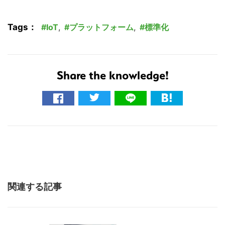
イ
ト
Tags：
IoT
,
プラットフォーム
,
標準化
を
検
索
す
Share the knowledge!
る
関連する記事