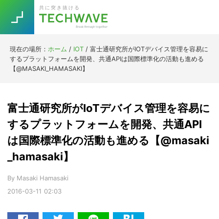
Skip
Skip
Skip
Skip
共に突き抜ける
to
to
to
to
primary
main
primary
footer
navigation
content
sidebar
現在の場所：
ホーム
/
IOT
/
富士通研究所がIOTデバイス管理を容易に
Trend
するプラットフォームを開発、共通APIは国際標準化の活動も進める
今話題の注目キーワード
【@MASAKI_HAMASAKI】
Keywords
富士通研究所がIoTデバイス管理を容易に
5G
Asana
テレワーク
TOPICS
するプラットフォームを開発、共通API
ニューノーマル
は国際標準化の活動も進める【@masaki
[Startup]
RE:LIFE
_hamasaki】
By
Masaki Hamasaki
[Voice Edition]
Re:Work
2016-03-11
02:03
Daily
Weekly
Monthly
[YouTube]
AI