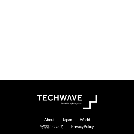
i
t
o
e
n
r
s
a
c
t
i
o
n
s
Footer
About
Japan
World
寄稿について
PrivacyPolicy