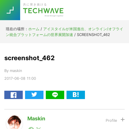
Skip
Skip
Skip
Skip
共に突き抜ける
to
to
to
to
primary
main
primary
footer
navigation
content
sidebar
現在の場所：
ホーム
/
アイスタイルが米国進出、オンライン/オフライ
Trend
ン統合プラットフォームの世界展開加速
/
SCREENSHOT_462
今話題の注目キーワード
Keywords
screenshot_462
5G
Asana
テレワーク
TOPICS
By
maskin
ニューノーマル
2017-06-08
11:00
[Startup]
RE:LIFE
[Voice Edition]
Re:Work
Daily
Weekly
Monthly
Maskin
1990年代初頭から記者としてまた起業家としてITスタ
[YouTube]
AI