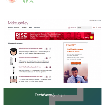
ートアップ業界のハードウェアからソフトウェアの事業
創出に関わる。シリコンバレーやEU等でのスタートア
ップを経験。日本ではネットエイジ等に所属、大手企業
LINE
暗号資産
の新規事業創出に協力。ブログやSNS、LINEなどの誕
生から普及成長までを最前線で見てきた生き字引として
注目される。通信キャリアのニュースポータルの創業デ
スクとして数億PV事業に。世界最大IT系メディア（ス
投資家登録
Drone
ペイン）の元日本編集長、World Innovation Lab(WiL)
などを経て、現在、スタートアップ支援側の取り組みに
注力中。
特集
VR/AR
Block Data Bank
TechWaveをフォロー