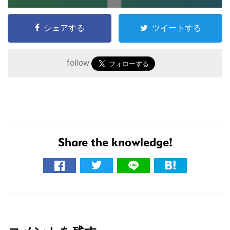
シェアする
ツイートする
follow
Share the knowledge!
こ
の
サ
イ
R
ト
を
e