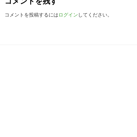
コメントを残す
検
a
索
d
コメントを投稿するには
ログイン
してください。
す
e
る
r
I
R
n
e
t
a
e
d
r
e
a
r
c
I
t
n