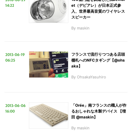
14:22
et（デビアレ）が日本正式参
入、世界最高音質のワイヤレス
スピーカー
By
maskin
2013-06-19
フランスで流行りつつある店頭
06:25
棚札へのNFCタギング【@ohs
aka】
By
OhsakaYasuhiro
2013-06-06
「Orée」南フランスの職人が作
16:00
るおしゃれな木製デバイス 【増
田 @maskin】
By
maskin