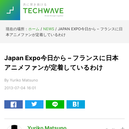
Skip
Skip
Skip
Skip
共に突き抜ける
to
to
to
to
primary
main
primary
footer
navigation
content
sidebar
現在の場所：
ホーム
/
NEWS
/
JAPAN EXPO今日から – フランスに日
Trend
本アニメファンが定着しているわけ
今話題の注目キーワード
Keywords
Japan Expo今日から – フランスに日本
5G
Asana
テレワーク
アニメファンが定着しているわけ
TOPICS
ニューノーマル
By
Yuriko Matsuno
2013-07-04
16:01
[Startup]
RE:LIFE
[Voice Edition]
Re:Work
Daily
Weekly
Monthly
Yuriko Matsuno
[YouTube]
AI