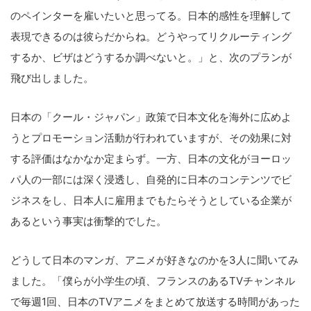
のペインターを雇いたいと思ってる。日本的感性を理解して
表現できるのは彼らだからね。どうやってリクルーティング
するか、ビザはどうするか調べないと。」と、次のプランが
こ
飛び出しました。
の
サ
日本の「クール・ジャパン」政策で日本文化を海外に広めよ
イ
うとプロモーション活動が行われていますが、その効果に対
ト
する評価はなかなか定まらず。一方、日本の文化がヨーロッ
を
パ人の一部には深く浸透し、自発的に日本のコンテンツでビ
検
ジネスをし、日本人に雇用までもたらそうとしている企業が
索
あるという事実は衝撃的でした。
す
る
どうして日本のマンガ、アニメが好きなのかを3人に聞いてみ
ました。「僕らが小学生の頃、フランスのあるTVチャンネル
で毎週1回、日本のTVアニメをまとめて放送する時間があった