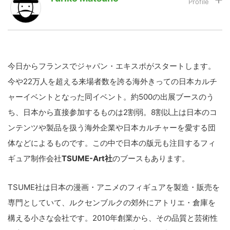
LINE
暗号資産
今日からフランスでジャパン・エキスポがスタートします。
投資家登録
Drone
今や22万人を超える来場者数を誇る海外きっての日本カルチ
ャーイベントとなった同イベント。約500の出展ブースのう
特集
VR/AR
ち、日本から直接参加するものは2割弱。8割以上は日本のコ
ンテンツや製品を扱う海外企業や日本カルチャーを愛する団
Block Data Bank
体などによるものです。この中で日本の版元も注目するフィ
ギュア制作会社
T
SUME-Art
社
のブースもあります。
TSUME社は日本の漫画・アニメのフィギュアを製造・販売を
専門としていて、ルクセンブルクの郊外にアトリエ・倉庫を
構える小さな会社です。2010年創業から、その品質と芸術性