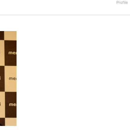
タートアップ業界のハードウェアからソフトウェアの事業創出に関わ
。日本ではネットエイジ等に所属、大手企業の新規事業創出に協
でを最前線で見てきた生き字引として注目される。通信キャリアのニ
T系メディア（スペイン）の元日本編集長、World Innovati
援側の取り組みに注力中。