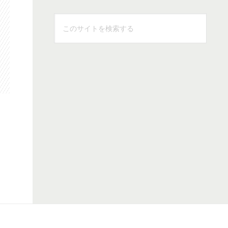
こ
の
サ
イ
ト
を
検
索
す
る