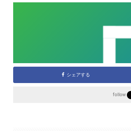
シェアする
follow
こ
の
サ
イ