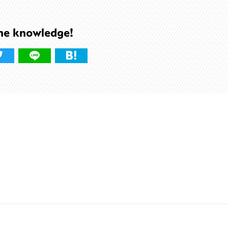
he knowledge!