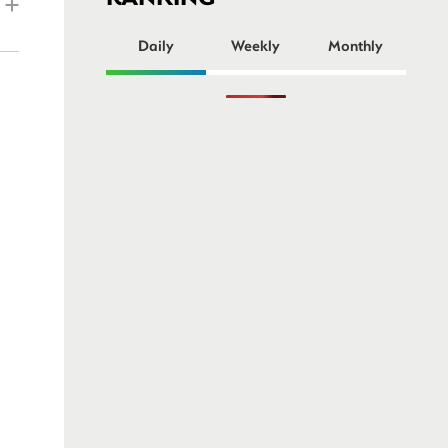
ー
Daily
Weekly
Monthly