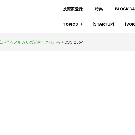
投資家登録
特集
BLOCK D
TOPICS
[STARTUP]
[VOI
 氏が語るメルカリの誕生とこれから
/
DSC_2354