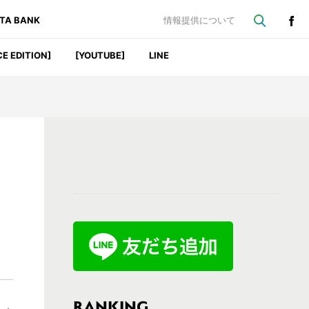
ATA BANK
情報提供について
CE EDITION]
[YOUTUBE]
LINE
最
初
の
サ
イ
ド
バ
RANKING