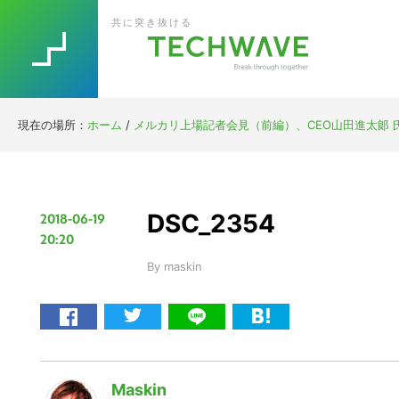
Skip
Skip
Skip
Skip
共に突き抜ける
to
to
to
to
primary
main
primary
footer
navigation
content
sidebar
現在の場所：
ホーム
/
メルカリ上場記者会見（前編）、CEO山田進太郞
DSC_2354
2018-06-19
20:20
By
maskin
Maskin