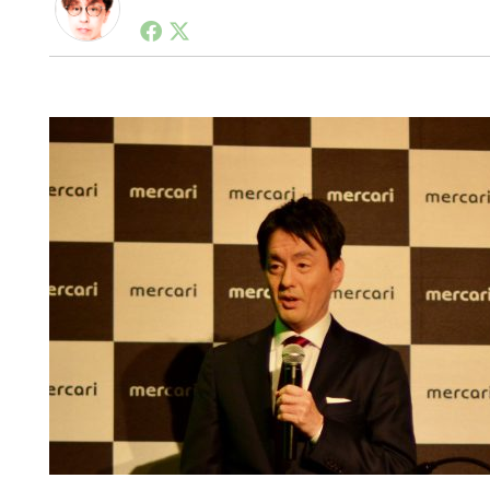
1990年代初頭から記者としてまた起業家としてITス
る。シリコンバレーやEU等でのスタートアップを経験
力。ブログやSNS、LINEなどの誕生から普及成長ま
ュースポータルの創業デスクとして数億PV事業に。世界最大I
on Lab(WiL)などを経て、現在、スタートアップ支