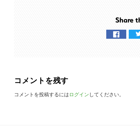
ト
を
Share t
検
索
す
る
R
e
コメントを残す
a
d
コメントを投稿するには
ログイン
してください。
e
r
R
I