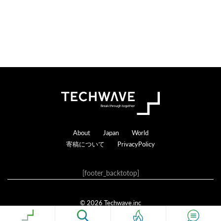
Footer
About
Japan
World
寄稿について
PrivacyPolicy
[footer_backtotop]
© 2026 Techwave.inc
Genesis Framework
·
WordPress
·
ログイン