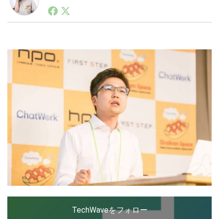
LINE
暗号資産
投資家登録
Drone
特集
VR/AR
Block Data Bank
TechWaveをフォロー