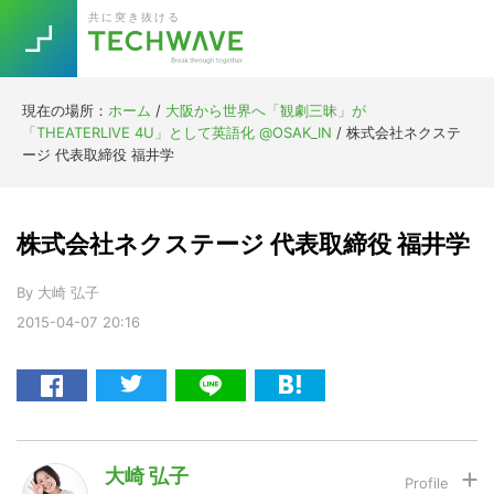
Skip
Skip
Skip
Skip
共に突き抜ける
to
to
to
to
primary
main
primary
footer
navigation
content
sidebar
現在の場所：
ホーム
/
大阪から世界へ「観劇三昧」が
Trend
「THEATERLIVE 4U」として英語化 @OSAK_IN
/
株式会社ネクステ
今話題の注目キーワード
ージ 代表取締役 福井学
Keywords
株式会社ネクステージ 代表取締役 福井学
5G
Asana
テレワーク
TOPICS
By
大崎 弘子
ニューノーマル
2015-04-07
20:16
[Startup]
RE:LIFE
[Voice Edition]
Re:Work
Daily
Weekly
Monthly
大崎 弘子
[YouTube]
AI