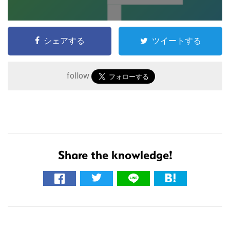
シェアする
ツイートする
follow
こ
の
サ
Share the knowledge!
イ
ト
を
検
索
す