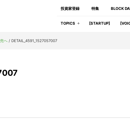
投資家登録
特集
BLOCK D
TOPICS
[STARTUP]
[VOI
発売へ
/
DETAIL_4591_1527057007
7007