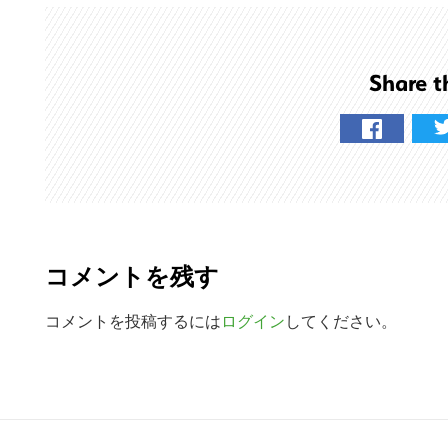
ト
を
検
Share t
索
す
る
R
e
コメントを残す
a
d
コメントを投稿するには
ログイン
してください。
e
r
R
I