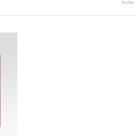
タートアップ業界のハードウェアからソフトウェアの事業創出に関わ
。日本ではネットエイジ等に所属、大手企業の新規事業創出に協
でを最前線で見てきた生き字引として注目される。通信キャリアのニ
T系メディア（スペイン）の元日本編集長、World Innovati
援側の取り組みに注力中。