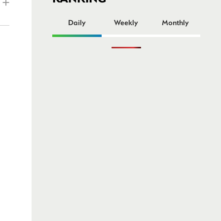
ー
Daily
Weekly
Monthly