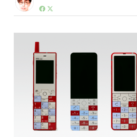
1990年代初頭から記者としてまた起業家としてITス
る。シリコンバレーやEU等でのスタートアップを経験
力。ブログやSNS、LINEなどの誕生から普及成長ま
ュースポータルの創業デスクとして数億PV事業に。世界最大I
on Lab(WiL)などを経て、現在、スタートアップ支