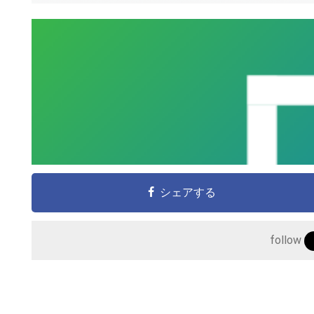
シェアする
follow
こ
の
サ
イ