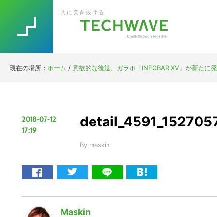
Skip
Skip
Skip
Skip
共に突き抜ける
to
to
to
to
primary
main
primary
footer
navigation
content
sidebar
現在の場所：
ホーム
/
意欲的な後退、ガラホ「INFOBAR XV」が新たに
detail_4591_152705
2018-07-12
17:19
By
maskin
Maskin