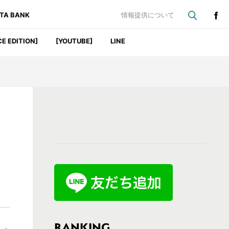
ATA BANK
情報提供について
CE EDITION]
[YOUTUBE]
LINE
最
初
の
サ
イ
ド
バ
RANKING