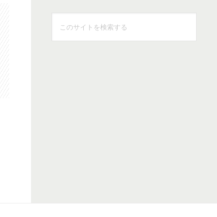
こ
の
サ
イ
ト
を
検
索
す
る