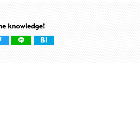
he knowledge!