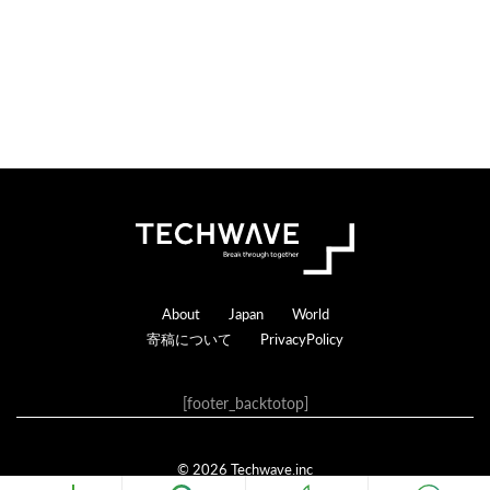
c
t
i
o
n
s
Footer
About
Japan
World
寄稿について
PrivacyPolicy
[footer_backtotop]
© 2026 Techwave.inc