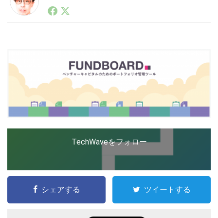
1990年代初頭から記者としてまた起業家としてITスタ
ートアップ業界のハードウェアからソフトウェアの事業
創出に関わる。シリコンバレーやEU等でのスタートア
LINE
暗号資産
ップを経験。日本ではネットエイジ等に所属、大手企業
の新規事業創出に協力。ブログやSNS、LINEなどの誕
生から普及成長までを最前線で見てきた生き字引として
注目される。通信キャリアのニュースポータルの創業デ
投資家登録
Drone
スクとして数億PV事業に。世界最大IT系メディア（ス
ペイン）の元日本編集長、World Innovation Lab(WiL)
などを経て、現在、スタートアップ支援側の取り組みに
特集
VR/AR
注力中。
Block Data Bank
TechWaveをフォロー
シェアする
ツイートする