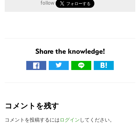
follow
Share the knowledge!
こ
の
R
サ
e
イ
コメントを残す
ト
a
を
d
コメントを投稿するには
ログイン
してください。
検
e
索