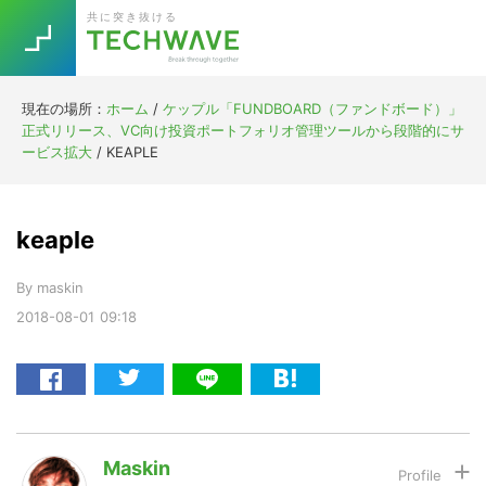
Skip
Skip
Skip
Skip
共に突き抜ける
to
to
to
to
primary
main
primary
footer
navigation
content
sidebar
現在の場所：
ホーム
/
ケップル「FUNDBOARD（ファンドボード）」
Trend
正式リリース、VC向け投資ポートフォリオ管理ツールから段階的にサ
今話題の注目キーワード
ービス拡大
/
KEAPLE
Keywords
keaple
5G
Asana
テレワーク
TOPICS
By
maskin
ニューノーマル
2018-08-01
09:18
[Startup]
RE:LIFE
[Voice Edition]
Re:Work
Daily
Weekly
Monthly
Maskin
[YouTube]
AI