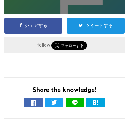
シェアする
ツイートする
follow
こ
Share the knowledge!
の
サ
イ
ト
R
を