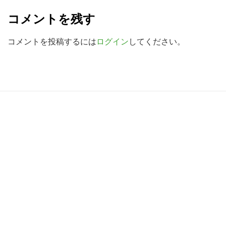
e
検
コメントを残す
a
索
す
d
コメントを投稿するには
ログイン
してください。
る
e
r
I
R
n
e
t
a
e
d
r
e
a
r
c
I