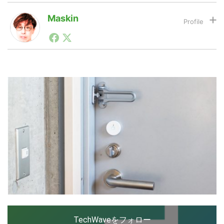
Maskin
LINE
暗号資産
1990年代初頭から記者としてまた起業家としてITスタ
ートアップ業界のハードウェアからソフトウェアの事業
創出に関わる。シリコンバレーやEU等でのスタートア
ップを経験。日本ではネットエイジ等に所属、大手企業
投資家登録
Drone
の新規事業創出に協力。ブログやSNS、LINEなどの誕
生から普及成長までを最前線で見てきた生き字引として
注目される。通信キャリアのニュースポータルの創業デ
スクとして数億PV事業に。世界最大IT系メディア（ス
特集
VR/AR
ペイン）の元日本編集長、World Innovation Lab(WiL)
などを経て、現在、スタートアップ支援側の取り組みに
注力中。
Block Data Bank
TechWaveをフォロー