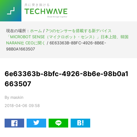
Skip
Skip
Skip
Skip
共に突き抜ける
to
to
to
to
primary
main
primary
footer
navigation
content
sidebar
現在の場所：
ホーム
/
7つのセンサーを搭載する新デバイス
Trend
「MICROBOT SENSE（マイクロボット・センス）」日本上陸、韓国
今話題の注目キーワード
NARAN社 CEOに聞く
/
6E63363B-8BFC-4926-8B6E-
Keywords
98B0A1663507
5G
Asana
テレワーク
6e63363b-8bfc-4926-8b6e-98b0a1
TOPICS
ニューノーマル
663507
[Startup]
RE:LIFE
By
maskin
2018-04-06
09:58
[Voice Edition]
Re:Work
Daily
Weekly
Monthly
[YouTube]
AI