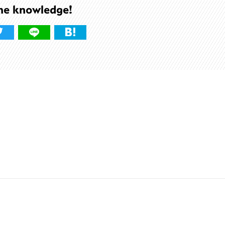
he knowledge!