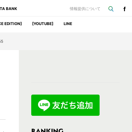
ATA BANK
情報提供について
CE EDITION]
[YOUTUBE]
LINE
55
最
初
の
サ
イ
ド
バ
RANKING