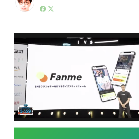
1990年代初頭から記者としてまた起業家としてITス
る。シリコンバレーやEU等でのスタートアップを経験
力。ブログやSNS、LINEなどの誕生から普及成長ま
ュースポータルの創業デスクとして数億PV事業に。世界最大I
on Lab(WiL)などを経て、現在、スタートアップ支