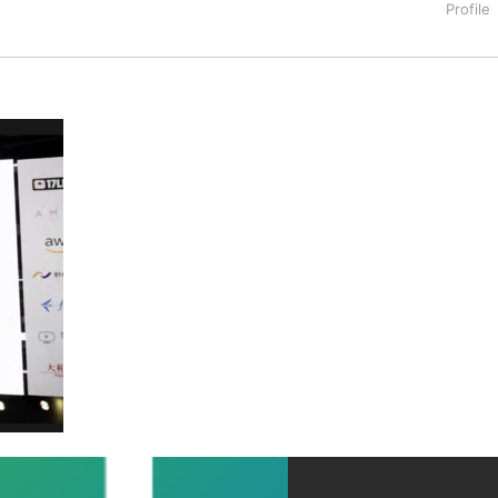
タートアップ業界のハードウェアからソフトウェアの事業創出に関わ
。日本ではネットエイジ等に所属、大手企業の新規事業創出に協
でを最前線で見てきた生き字引として注目される。通信キャリアのニ
T系メディア（スペイン）の元日本編集長、World Innovati
援側の取り組みに注力中。