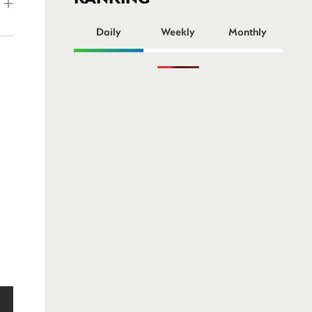
ー
Daily
Weekly
Monthly