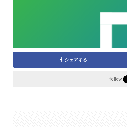
シェアする
follow
こ
の
サ
イ
ト