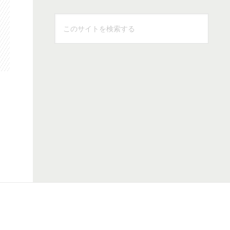
こ
の
サ
イ
ト
を
検
索
す
る