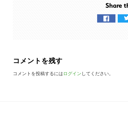
を
Share t
検
索
す
る
R
e
コメントを残す
a
d
コメントを投稿するには
ログイン
してください。
e
r
R
I
e
n
a
t