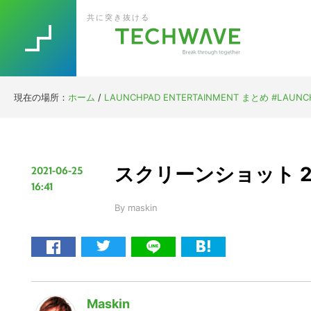
Skip
Skip
Skip
Skip
共に突き抜ける
to
to
to
to
primary
main
primary
footer
navigation
content
sidebar
現在の場所：
ホーム
/
LAUNCHPAD ENTERTAINMENT まとめ #LAUNCHP
スクリーンショット 2021
2021-06-25
16:41
By
maskin
Maskin